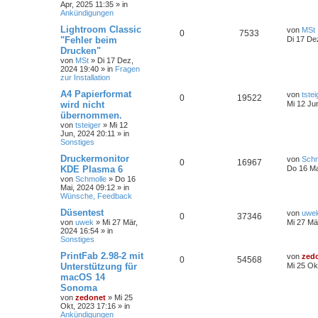
Apr, 2025 11:35
» in
Ankündigungen
Lightroom Classic
von
MSt
0
7533
"Fehler beim
Di 17 De
Drucken"
von
MSt
»
Di 17 Dez,
2024 19:40
» in
Fragen
zur Installation
A4 Papierformat
von
tstei
0
19522
wird nicht
Mi 12 Ju
übernommen.
von
tsteiger
»
Mi 12
Jun, 2024 20:11
» in
Sonstiges
Druckermonitor
von
Schm
0
16967
KDE Plasma 6
Do 16 Ma
von
Schmolle
»
Do 16
Mai, 2024 09:12
» in
Wünsche, Feedback
Düsentest
von
uwe
0
37346
von
uwek
»
Mi 27 Mär,
Mi 27 Mä
2024 16:54
» in
Sonstiges
PrintFab 2.98-2 mit
von
zed
0
54568
Unterstützung für
Mi 25 Ok
macOS 14
Sonoma
von
zedonet
»
Mi 25
Okt, 2023 17:16
» in
Ankündigungen