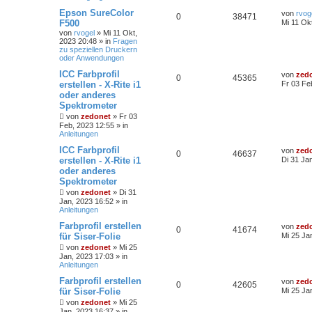
Epson SureColor
von
rvog
0
38471
F500
Mi 11 Ok
von
rvogel
»
Mi 11 Okt,
2023 20:48
» in
Fragen
zu speziellen Druckern
oder Anwendungen
ICC Farbprofil
von
zed
0
45365
erstellen - X-Rite i1
Fr 03 Fe
oder anderes
Spektrometer
von
zedonet
»
Fr 03
Feb, 2023 12:55
» in
Anleitungen
ICC Farbprofil
von
zed
0
46637
erstellen - X-Rite i1
Di 31 Ja
oder anderes
Spektrometer
von
zedonet
»
Di 31
Jan, 2023 16:52
» in
Anleitungen
Farbprofil erstellen
von
zed
0
41674
für Siser-Folie
Mi 25 Ja
von
zedonet
»
Mi 25
Jan, 2023 17:03
» in
Anleitungen
Farbprofil erstellen
von
zed
0
42605
für Siser-Folie
Mi 25 Ja
von
zedonet
»
Mi 25
Jan, 2023 16:37
» in