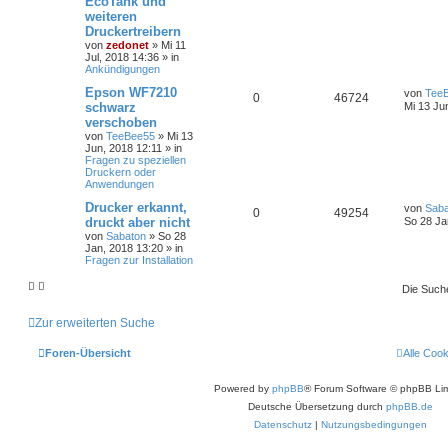
EcoTank und
weiteren
Druckertreibern
von
zedonet
»
Mi 11
Jul, 2018 14:36
» in
Ankündigungen
Epson WF7210
von
Tee
0
46724
schwarz
Mi 13 Ju
verschoben
von
TeeBee55
»
Mi 13
Jun, 2018 12:11
» in
Fragen zu speziellen
Druckern oder
Anwendungen
Drucker erkannt,
von
Saba
0
49254
druckt aber nicht
So 28 Ja
von
Sabaton
»
So 28
Jan, 2018 13:20
» in
Fragen zur Installation
Die Such
Zur erweiterten Suche
Foren-Übersicht
Alle Coo
Powered by
phpBB
® Forum Software © phpBB Lim
Deutsche Übersetzung durch
phpBB.de
Datenschutz
|
Nutzungsbedingungen