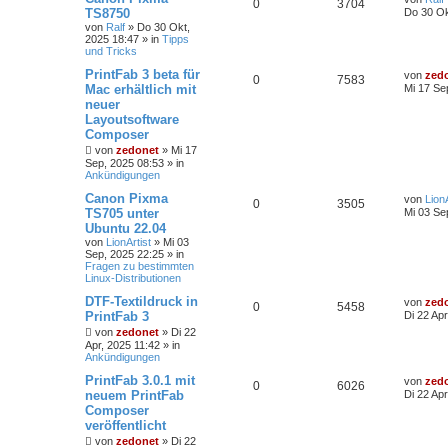
0
3704
TS8750
Do 30 Ok
von
Ralf
»
Do 30 Okt,
2025 18:47
» in
Tipps
und Tricks
PrintFab 3 beta für
von
zed
0
7583
Mac erhältlich mit
Mi 17 Se
neuer
Layoutsoftware
Composer
von
zedonet
»
Mi 17
Sep, 2025 08:53
» in
Ankündigungen
Canon Pixma
von
LionA
0
3505
TS705 unter
Mi 03 Se
Ubuntu 22.04
von
LionArtist
»
Mi 03
Sep, 2025 22:25
» in
Fragen zu bestimmten
Linux-Distributionen
DTF-Textildruck in
von
zed
0
5458
PrintFab 3
Di 22 Apr
von
zedonet
»
Di 22
Apr, 2025 11:42
» in
Ankündigungen
PrintFab 3.0.1 mit
von
zed
0
6026
neuem PrintFab
Di 22 Apr
Composer
veröffentlicht
von
zedonet
»
Di 22