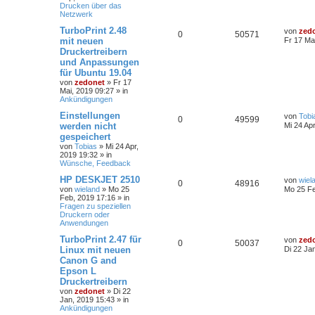
Drucken über das
Netzwerk
TurboPrint 2.48
von
zed
0
50571
mit neuen
Fr 17 Ma
Druckertreibern
und Anpassungen
für Ubuntu 19.04
von
zedonet
»
Fr 17
Mai, 2019 09:27
» in
Ankündigungen
Einstellungen
von
Tobi
0
49599
werden nicht
Mi 24 Ap
gespeichert
von
Tobias
»
Mi 24 Apr,
2019 19:32
» in
Wünsche, Feedback
HP DESKJET 2510
von
wiel
0
48916
von
wieland
»
Mo 25
Mo 25 Fe
Feb, 2019 17:16
» in
Fragen zu speziellen
Druckern oder
Anwendungen
TurboPrint 2.47 für
von
zed
0
50037
Linux mit neuen
Di 22 Ja
Canon G and
Epson L
Druckertreibern
von
zedonet
»
Di 22
Jan, 2019 15:43
» in
Ankündigungen