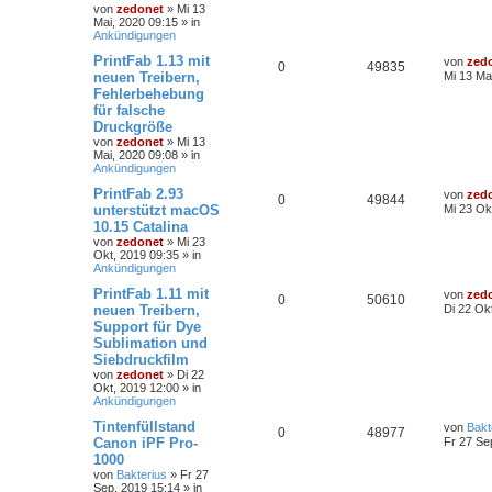
von
zedonet
»
Mi 13
Mai, 2020 09:15
» in
Ankündigungen
PrintFab 1.13 mit
von
zed
0
49835
neuen Treibern,
Mi 13 Ma
Fehlerbehebung
für falsche
Druckgröße
von
zedonet
»
Mi 13
Mai, 2020 09:08
» in
Ankündigungen
PrintFab 2.93
von
zed
0
49844
unterstützt macOS
Mi 23 Ok
10.15 Catalina
von
zedonet
»
Mi 23
Okt, 2019 09:35
» in
Ankündigungen
PrintFab 1.11 mit
von
zed
0
50610
neuen Treibern,
Di 22 Ok
Support für Dye
Sublimation und
Siebdruckfilm
von
zedonet
»
Di 22
Okt, 2019 12:00
» in
Ankündigungen
Tintenfüllstand
von
Bakt
0
48977
Canon iPF Pro-
Fr 27 Se
1000
von
Bakterius
»
Fr 27
Sep, 2019 15:14
» in