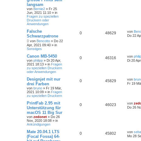
langsam
von
Bernie2
»
Fr 25
Jun, 2021 11:10
» in
Fragen zu speziellen
Druckern oder
Anwendungen
Falsche
von
Benc
0
48629
Schwarzpatrone
Do 22 Ap
von
Bencotto
»
Do 22
Apr, 2021 09:40
» in
Sonstiges
Canon MB-5450
von
phili
0
46316
von
philipp
»
Di 20 Apr,
Di 20 Ap
2021 18:13
» in
Fragen
zu speziellen Druckern
oder Anwendungen
Designjet mit nur
von
brun
0
45829
drei Farben
Fr 19 Mä
von
bruno
»
Fr 19 Mär,
2021 10:09
» in
Fragen
zu speziellen Druckern
PrintFab 2.95 mit
von
zed
0
46023
Unterstützung für
Do 26 No
macOS 11 Big Sur
von
zedonet
»
Do 26
Nov, 2020 18:08
» in
Ankündigungen
Mate 20.04.1 LTS
von
seba
0
45802
(Focal Fossa) 64-
Mo 28 Se