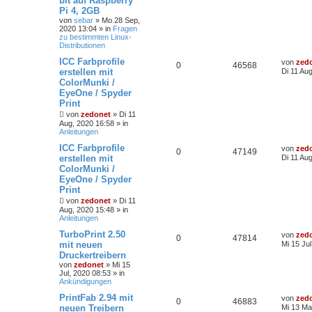
bit auf Raspberry
Pi 4, 2GB
von
sebar
»
Mo 28 Sep,
2020 13:04
» in
Fragen
zu bestimmten Linux-
Distributionen
ICC Farbprofile
von
zed
0
46568
erstellen mit
Di 11 Au
ColorMunki /
EyeOne / Spyder
Print
von
zedonet
»
Di 11
Aug, 2020 16:58
» in
Anleitungen
ICC Farbprofile
von
zed
0
47149
erstellen mit
Di 11 Au
ColorMunki /
EyeOne / Spyder
Print
von
zedonet
»
Di 11
Aug, 2020 15:48
» in
Anleitungen
TurboPrint 2.50
von
zed
0
47814
mit neuen
Mi 15 Ju
Druckertreibern
von
zedonet
»
Mi 15
Jul, 2020 08:53
» in
Ankündigungen
PrintFab 2.94 mit
von
zed
0
46883
neuen Treibern
Mi 13 Ma