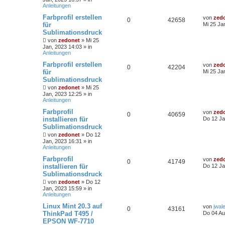
Anleitungen
Farbprofil erstellen
von
zed
0
42658
für
Mi 25 Ja
Sublimationsdruck
von
zedonet
»
Mi 25
Jan, 2023 14:03
» in
Anleitungen
Farbprofil erstellen
von
zed
0
42204
für
Mi 25 Ja
Sublimationsdruck
von
zedonet
»
Mi 25
Jan, 2023 12:25
» in
Anleitungen
Farbprofil
von
zed
0
40659
installieren für
Do 12 Ja
Sublimationsdruck
von
zedonet
»
Do 12
Jan, 2023 16:31
» in
Anleitungen
Farbprofil
von
zed
0
41749
installieren für
Do 12 Ja
Sublimationsdruck
von
zedonet
»
Do 12
Jan, 2023 15:59
» in
Anleitungen
Linux Mint 20.3 auf
von
jwal
0
43161
ThinkPad T495 /
Do 04 Au
EPSON WF-7710