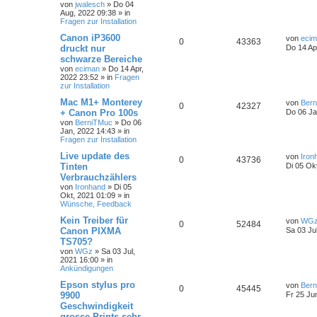
von
jwalesch
»
Do 04
Aug, 2022 09:38
» in
Fragen zur Installation
Canon iP3600
von
eci
0
43363
druckt nur
Do 14 Ap
schwarze Bereiche
von
eciman
»
Do 14 Apr,
2022 23:52
» in
Fragen
zur Installation
Mac M1+ Monterey
von
Ber
0
42327
+ Canon Pro 100s
Do 06 Ja
von
BerniTMuc
»
Do 06
Jan, 2022 14:43
» in
Fragen zur Installation
Live update des
von
Iron
0
43736
Tinten
Di 05 Ok
Verbrauchzählers
von
Ironhand
»
Di 05
Okt, 2021 01:09
» in
Wünsche, Feedback
Kein Treiber für
von
WG
0
52484
Canon PIXMA
Sa 03 Ju
TS705?
von
WGz
»
Sa 03 Jul,
2021 16:00
» in
Ankündigungen
Epson stylus pro
von
Bern
0
45445
9900
Fr 25 Ju
Geschwindigkeit
grosse Prints sehr