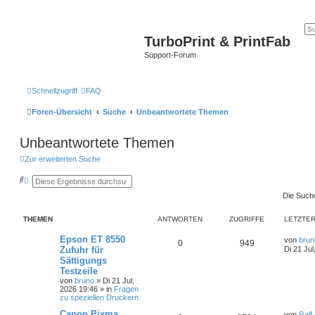
TurboPrint & PrintFab
Support-Forum
Schnellzugriff
FAQ
Foren-Übersicht
Suche
Unbeantwortete Themen
Unbeantwortete Themen
Zur erweiterten Suche
S
E
u
r
Die Such
c
w
h
e
e
i
THEMEN
ANTWORTEN
ZUGRIFFE
LETZTER
t
e
r
Epson ET 8550
von
brun
0
949
t
Zufuhr für
Di 21 Jul
e
Sättigungs
S
Testzeile
u
c
von
bruno
»
Di 21 Jul,
h
2026 19:46
» in
Fragen
e
zu speziellen Druckern
Canon Pixma
von
Ralf