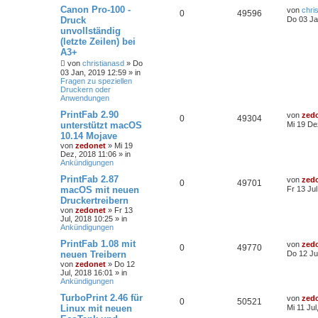
Canon Pro-100 -
von
chri
0
49596
Druck
Do 03 Ja
unvollständig
(letzte Zeilen) bei
A3+
von
christianasd
»
Do
03 Jan, 2019 12:59
» in
Fragen zu speziellen
Druckern oder
Anwendungen
PrintFab 2.90
von
zed
0
49304
unterstützt macOS
Mi 19 De
10.14 Mojave
von
zedonet
»
Mi 19
Dez, 2018 11:06
» in
Ankündigungen
PrintFab 2.87
von
zed
0
49701
macOS mit neuen
Fr 13 Ju
Druckertreibern
von
zedonet
»
Fr 13
Jul, 2018 10:25
» in
Ankündigungen
PrintFab 1.08 mit
von
zed
0
49770
neuen Treibern
Do 12 Ju
von
zedonet
»
Do 12
Jul, 2018 16:01
» in
Ankündigungen
TurboPrint 2.46 für
von
zed
0
50521
Linux mit neuen
Mi 11 Jul