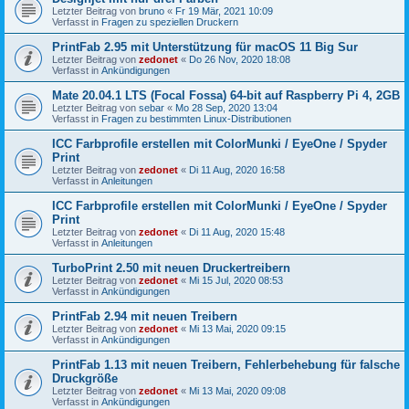
Letzter Beitrag von
bruno
«
Fr 19 Mär, 2021 10:09
Verfasst in
Fragen zu speziellen Druckern
PrintFab 2.95 mit Unterstützung für macOS 11 Big Sur
Letzter Beitrag von
zedonet
«
Do 26 Nov, 2020 18:08
Verfasst in
Ankündigungen
Mate 20.04.1 LTS (Focal Fossa) 64-bit auf Raspberry Pi 4, 2GB
Letzter Beitrag von
sebar
«
Mo 28 Sep, 2020 13:04
Verfasst in
Fragen zu bestimmten Linux-Distributionen
ICC Farbprofile erstellen mit ColorMunki / EyeOne / Spyder
Print
Letzter Beitrag von
zedonet
«
Di 11 Aug, 2020 16:58
Verfasst in
Anleitungen
ICC Farbprofile erstellen mit ColorMunki / EyeOne / Spyder
Print
Letzter Beitrag von
zedonet
«
Di 11 Aug, 2020 15:48
Verfasst in
Anleitungen
TurboPrint 2.50 mit neuen Druckertreibern
Letzter Beitrag von
zedonet
«
Mi 15 Jul, 2020 08:53
Verfasst in
Ankündigungen
PrintFab 2.94 mit neuen Treibern
Letzter Beitrag von
zedonet
«
Mi 13 Mai, 2020 09:15
Verfasst in
Ankündigungen
PrintFab 1.13 mit neuen Treibern, Fehlerbehebung für falsche
Druckgröße
Letzter Beitrag von
zedonet
«
Mi 13 Mai, 2020 09:08
Verfasst in
Ankündigungen