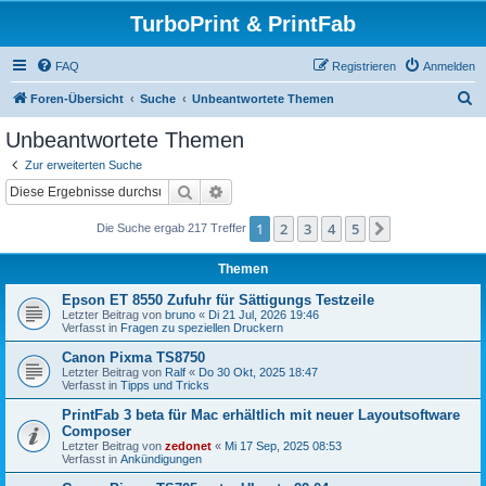
TurboPrint & PrintFab
FAQ
Registrieren
Anmelden
S
Foren-Übersicht
Suche
Unbeantwortete Themen
u
Unbeantwortete Themen
c
Zur erweiterten Suche
h
Suche
Erweiterte Suche
e
1
2
3
4
5
Nächste
Die Suche ergab 217 Treffer
Themen
Epson ET 8550 Zufuhr für Sättigungs Testzeile
Letzter Beitrag von
bruno
«
Di 21 Jul, 2026 19:46
Verfasst in
Fragen zu speziellen Druckern
Canon Pixma TS8750
Letzter Beitrag von
Ralf
«
Do 30 Okt, 2025 18:47
Verfasst in
Tipps und Tricks
PrintFab 3 beta für Mac erhältlich mit neuer Layoutsoftware
Composer
Letzter Beitrag von
zedonet
«
Mi 17 Sep, 2025 08:53
Verfasst in
Ankündigungen