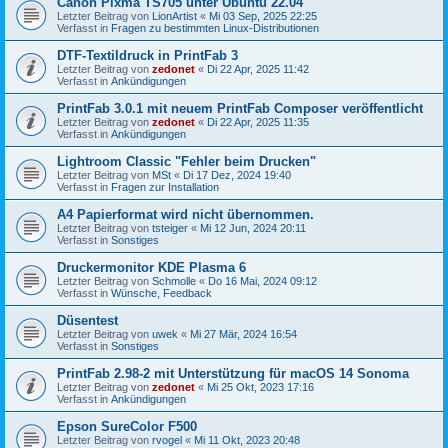
Canon Pixma TS705 unter Ubuntu 22.04
Letzter Beitrag von
LionArtist
«
Mi 03 Sep, 2025 22:25
Verfasst in
Fragen zu bestimmten Linux-Distributionen
DTF-Textildruck in PrintFab 3
Letzter Beitrag von
zedonet
«
Di 22 Apr, 2025 11:42
Verfasst in
Ankündigungen
PrintFab 3.0.1 mit neuem PrintFab Composer veröffentlicht
Letzter Beitrag von
zedonet
«
Di 22 Apr, 2025 11:35
Verfasst in
Ankündigungen
Lightroom Classic "Fehler beim Drucken"
Letzter Beitrag von
MSt
«
Di 17 Dez, 2024 19:40
Verfasst in
Fragen zur Installation
A4 Papierformat wird nicht übernommen.
Letzter Beitrag von
tsteiger
«
Mi 12 Jun, 2024 20:11
Verfasst in
Sonstiges
Druckermonitor KDE Plasma 6
Letzter Beitrag von
Schmolle
«
Do 16 Mai, 2024 09:12
Verfasst in
Wünsche, Feedback
Düsentest
Letzter Beitrag von
uwek
«
Mi 27 Mär, 2024 16:54
Verfasst in
Sonstiges
PrintFab 2.98-2 mit Unterstützung für macOS 14 Sonoma
Letzter Beitrag von
zedonet
«
Mi 25 Okt, 2023 17:16
Verfasst in
Ankündigungen
Epson SureColor F500
Letzter Beitrag von
rvogel
«
Mi 11 Okt, 2023 20:48