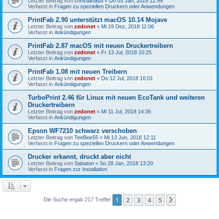
Letzter Beitrag von
christianasd
«
Do 03 Jan, 2019 12:59
Verfasst in
Fragen zu speziellen Druckern oder Anwendungen
PrintFab 2.90 unterstützt macOS 10.14 Mojave
Letzter Beitrag von
zedonet
«
Mi 19 Dez, 2018 11:06
Verfasst in
Ankündigungen
PrintFab 2.87 macOS mit neuen Druckertreibern
Letzter Beitrag von
zedonet
«
Fr 13 Jul, 2018 10:25
Verfasst in
Ankündigungen
PrintFab 1.08 mit neuen Treibern
Letzter Beitrag von
zedonet
«
Do 12 Jul, 2018 16:01
Verfasst in
Ankündigungen
TurboPrint 2.46 für Linux mit neuen EcoTank und weiteren
Druckertreibern
Letzter Beitrag von
zedonet
«
Mi 11 Jul, 2018 14:36
Verfasst in
Ankündigungen
Epson WF7210 schwarz verschoben
Letzter Beitrag von
TeeBee55
«
Mi 13 Jun, 2018 12:11
Verfasst in
Fragen zu speziellen Druckern oder Anwendungen
Drucker erkannt, druckt aber nicht
Letzter Beitrag von
Sabaton
«
So 28 Jan, 2018 13:20
Verfasst in
Fragen zur Installation
1
2
3
4
5
Nächste
Die Suche ergab 217 Treffer