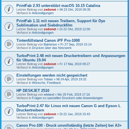
PrintFab 2.93 unterstützt macOS 10.15 Catalina
Letzter Beitrag von
zedonet
«
Mi 23 Okt, 2019 09:35
Verfasst in
Ankündigungen
PrintFab 1.11 mit neuen Treibern, Support für Dye
Sublimation und Siebdruckfilm
Letzter Beitrag von
zedonet
«
Di 22 Okt, 2019 12:00
Verfasst in
Ankündigungen
Tintenfüllstand Canon iPF Pro-1000
Letzter Beitrag von
Bakterius
«
Fr 27 Sep, 2019 15:14
Verfasst in
Drucken über das Netzwerk
TurboPrint 2.48 mit neuen Druckertreibern und Anpassungen
für Ubuntu 19.04
Letzter Beitrag von
zedonet
«
Fr 17 Mai, 2019 09:27
Verfasst in
Ankündigungen
Einstellungen werden nicht gespeichert
Letzter Beitrag von
Tobias
«
Mi 24 Apr, 2019 19:32
Verfasst in
Wünsche, Feedback
HP DESKJET 2510
Letzter Beitrag von
wieland
«
Mo 25 Feb, 2019 17:16
Verfasst in
Fragen zu speziellen Druckern oder Anwendungen
TurboPrint 2.47 für Linux mit neuen Canon G and Epson L
Druckertreibern
Letzter Beitrag von
zedonet
«
Di 22 Jan, 2019 15:43
Verfasst in
Ankündigungen
Canon Pro-100 - Druck unvollständig (letzte Zeilen) bei A3+