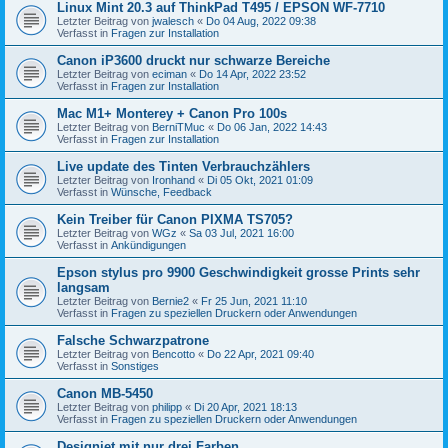
Linux Mint 20.3 auf ThinkPad T495 / EPSON WF-7710
Letzter Beitrag von
jwalesch
«
Do 04 Aug, 2022 09:38
Verfasst in
Fragen zur Installation
Canon iP3600 druckt nur schwarze Bereiche
Letzter Beitrag von
eciman
«
Do 14 Apr, 2022 23:52
Verfasst in
Fragen zur Installation
Mac M1+ Monterey + Canon Pro 100s
Letzter Beitrag von
BerniTMuc
«
Do 06 Jan, 2022 14:43
Verfasst in
Fragen zur Installation
Live update des Tinten Verbrauchzählers
Letzter Beitrag von
Ironhand
«
Di 05 Okt, 2021 01:09
Verfasst in
Wünsche, Feedback
Kein Treiber für Canon PIXMA TS705?
Letzter Beitrag von
WGz
«
Sa 03 Jul, 2021 16:00
Verfasst in
Ankündigungen
Epson stylus pro 9900 Geschwindigkeit grosse Prints sehr
langsam
Letzter Beitrag von
Bernie2
«
Fr 25 Jun, 2021 11:10
Verfasst in
Fragen zu speziellen Druckern oder Anwendungen
Falsche Schwarzpatrone
Letzter Beitrag von
Bencotto
«
Do 22 Apr, 2021 09:40
Verfasst in
Sonstiges
Canon MB-5450
Letzter Beitrag von
philipp
«
Di 20 Apr, 2021 18:13
Verfasst in
Fragen zu speziellen Druckern oder Anwendungen
Designjet mit nur drei Farben