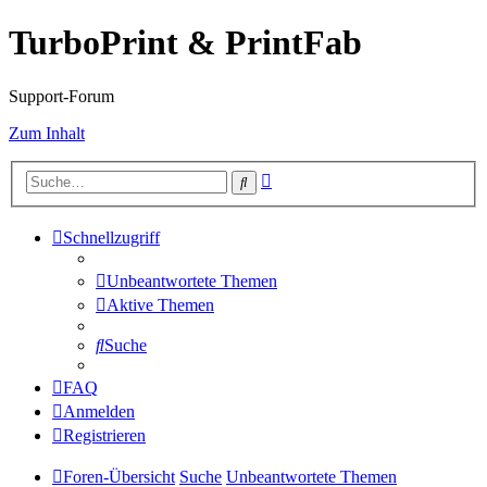
TurboPrint & PrintFab
Support-Forum
Zum Inhalt
Erweiterte
Suche
Suche
Schnellzugriff
Unbeantwortete Themen
Aktive Themen
Suche
FAQ
Anmelden
Registrieren
Foren-Übersicht
Suche
Unbeantwortete Themen