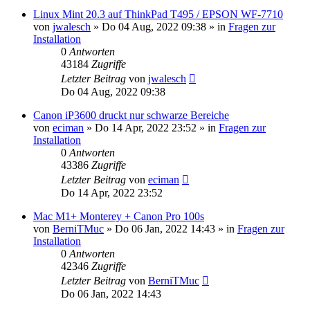
Linux Mint 20.3 auf ThinkPad T495 / EPSON WF-7710
von
jwalesch
»
Do 04 Aug, 2022 09:38
» in
Fragen zur
Installation
0
Antworten
43184
Zugriffe
Letzter Beitrag
von
jwalesch
Do 04 Aug, 2022 09:38
Canon iP3600 druckt nur schwarze Bereiche
von
eciman
»
Do 14 Apr, 2022 23:52
» in
Fragen zur
Installation
0
Antworten
43386
Zugriffe
Letzter Beitrag
von
eciman
Do 14 Apr, 2022 23:52
Mac M1+ Monterey + Canon Pro 100s
von
BerniTMuc
»
Do 06 Jan, 2022 14:43
» in
Fragen zur
Installation
0
Antworten
42346
Zugriffe
Letzter Beitrag
von
BerniTMuc
Do 06 Jan, 2022 14:43