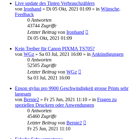
Live update des Tinten Verbrauchzählers
von
Ironhand
»
Di 05 Okt, 2021 01:09
» in
Wünsche,
Feedback
0
Antworten
43744
Zugriffe
Letzter Beitrag
von
Ironhand
Di 05 Okt, 2021 01:09
Kein Treiber für Canon PIXMA TS705?
von
WGz
»
Sa 03 Jul, 2021 16:00
» in
Ankündigungen
0
Antworten
52505
Zugriffe
Letzter Beitrag
von
WGz
Sa 03 Jul, 2021 16:00
Epson stylus pro 9900 Geschwindigkeit grosse Prints sehr
langsam
von
Bernie2
»
Fr 25 Jun, 2021 11:10
» in
Fragen zu
speziellen Druckern oder Anwendungen
0
Antworten
45460
Zugriffe
Letzter Beitrag
von
Bernie2
Fr 25 Jun, 2021 11:10