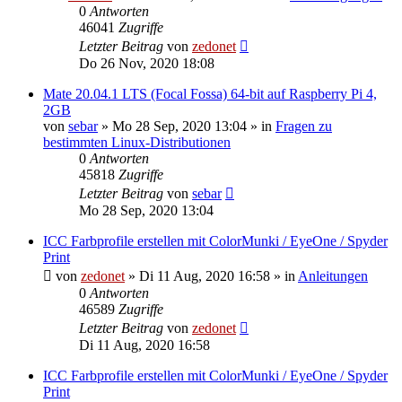
0
Antworten
46041
Zugriffe
Letzter Beitrag
von
zedonet
Do 26 Nov, 2020 18:08
Mate 20.04.1 LTS (Focal Fossa) 64-bit auf Raspberry Pi 4,
2GB
von
sebar
»
Mo 28 Sep, 2020 13:04
» in
Fragen zu
bestimmten Linux-Distributionen
0
Antworten
45818
Zugriffe
Letzter Beitrag
von
sebar
Mo 28 Sep, 2020 13:04
ICC Farbprofile erstellen mit ColorMunki / EyeOne / Spyder
Print
von
zedonet
»
Di 11 Aug, 2020 16:58
» in
Anleitungen
0
Antworten
46589
Zugriffe
Letzter Beitrag
von
zedonet
Di 11 Aug, 2020 16:58
ICC Farbprofile erstellen mit ColorMunki / EyeOne / Spyder
Print