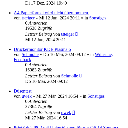
Di 17 Dez, 2024 19:40
A4 Papierformat wird nicht übernommen.
von
tsteiger
»
Mi 12 Jun, 2024 20:11
» in
Sonstiges
0
Antworten
19538
Zugriffe
Letzter Beitrag
von
tsteiger
Mi 12 Jun, 2024 20:11
Druckermonitor KDE Plasma 6
von
Schmolle
»
Do 16 Mai, 2024 09:12
» in
Wünsche,
Feedback
0
Antworten
16983
Zugriffe
Letzter Beitrag
von
Schmolle
Do 16 Mai, 2024 09:12
Düsentest
von
uwek
»
Mi 27 Mär, 2024 16:54
» in
Sonstiges
0
Antworten
37364
Zugriffe
Letzter Beitrag
von
uwek
Mi 27 Mär, 2024 16:54
PrintFab 2.98-2 mit Unterstützung für macOS 14 Sonoma