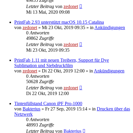
49855
Zugriffe
Letzter Beitrag
von
zedonet
Mi 13 Mai, 2020 09:08
PrintFab 2.93 unterstützt macOS 10.15 Catalina
von
zedonet
»
Mi 23 Okt, 2019 09:35
» in
Ankündigungen
0
Antworten
49862
Zugriffe
Letzter Beitrag
von
zedonet
Mi 23 Okt, 2019 09:35
PrintFab 1.11 mit neuen Treibern, Support für Dye
Sublimation und Siebdruckfilm
von
zedonet
»
Di 22 Okt, 2019 12:00
» in
Ankündigungen
0
Antworten
50628
Zugriffe
Letzter Beitrag
von
zedonet
Di 22 Okt, 2019 12:00
Tintenfüllstand Canon iPF Pro-1000
von
Bakterius
»
Fr 27 Sep, 2019 15:14
» in
Drucken über das
Netzwerk
0
Antworten
48993
Zugriffe
Letzter Beitrag
von
Bakterius