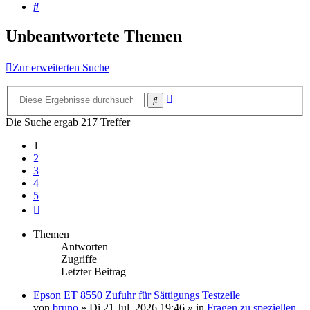
Suche
Unbeantwortete Themen
Zur erweiterten Suche
Erweiterte
Suche
Suche
Die Suche ergab 217 Treffer
1
2
3
4
5
Nächste
Themen
Antworten
Zugriffe
Letzter Beitrag
Epson ET 8550 Zufuhr für Sättigungs Testzeile
von
bruno
»
Di 21 Jul, 2026 19:46
» in
Fragen zu speziellen