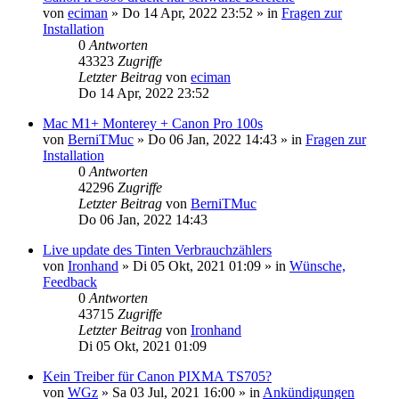
von
eciman
»
Do 14 Apr, 2022 23:52
» in
Fragen zur
Installation
0
Antworten
43323
Zugriffe
Letzter Beitrag
von
eciman
Do 14 Apr, 2022 23:52
Mac M1+ Monterey + Canon Pro 100s
von
BerniTMuc
»
Do 06 Jan, 2022 14:43
» in
Fragen zur
Installation
0
Antworten
42296
Zugriffe
Letzter Beitrag
von
BerniTMuc
Do 06 Jan, 2022 14:43
Live update des Tinten Verbrauchzählers
von
Ironhand
»
Di 05 Okt, 2021 01:09
» in
Wünsche,
Feedback
0
Antworten
43715
Zugriffe
Letzter Beitrag
von
Ironhand
Di 05 Okt, 2021 01:09
Kein Treiber für Canon PIXMA TS705?
von
WGz
»
Sa 03 Jul, 2021 16:00
» in
Ankündigungen