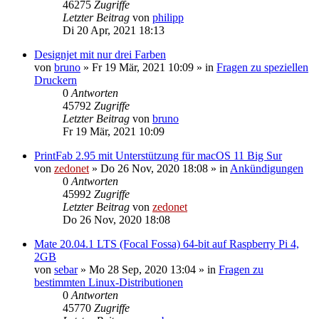
46275
Zugriffe
Letzter Beitrag
von
philipp
Di 20 Apr, 2021 18:13
Designjet mit nur drei Farben
von
bruno
»
Fr 19 Mär, 2021 10:09
» in
Fragen zu speziellen
Druckern
0
Antworten
45792
Zugriffe
Letzter Beitrag
von
bruno
Fr 19 Mär, 2021 10:09
PrintFab 2.95 mit Unterstützung für macOS 11 Big Sur
von
zedonet
»
Do 26 Nov, 2020 18:08
» in
Ankündigungen
0
Antworten
45992
Zugriffe
Letzter Beitrag
von
zedonet
Do 26 Nov, 2020 18:08
Mate 20.04.1 LTS (Focal Fossa) 64-bit auf Raspberry Pi 4,
2GB
von
sebar
»
Mo 28 Sep, 2020 13:04
» in
Fragen zu
bestimmten Linux-Distributionen
0
Antworten
45770
Zugriffe