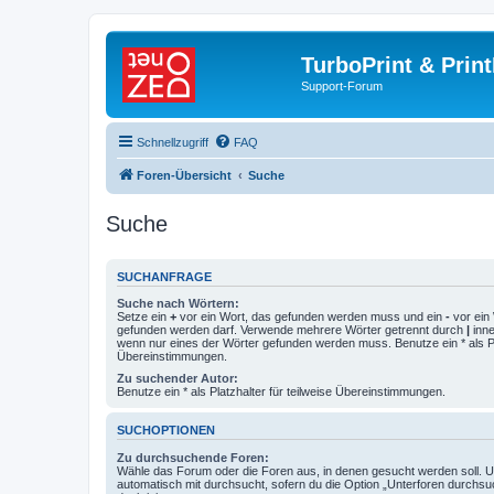
TurboPrint & Prin
Support-Forum
Schnellzugriff
FAQ
Foren-Übersicht
Suche
Suche
SUCHANFRAGE
Suche nach Wörtern:
Setze ein
+
vor ein Wort, das gefunden werden muss und ein
-
vor ein 
gefunden werden darf. Verwende mehrere Wörter getrennt durch
|
inne
wenn nur eines der Wörter gefunden werden muss. Benutze ein * als Pla
Übereinstimmungen.
Zu suchender Autor:
Benutze ein * als Platzhalter für teilweise Übereinstimmungen.
SUCHOPTIONEN
Zu durchsuchende Foren:
Wähle das Forum oder die Foren aus, in denen gesucht werden soll. 
automatisch mit durchsucht, sofern du die Option „Unterforen durchsu