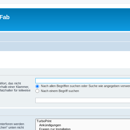
tFab
Wort, das nicht
Nach allen Begriffen suchen oder Suche wie angegeben verwe
rhalb einer Klammer,
tzhalter für teilweise
Nach einem Begriff suchen
Unterforen werden
chen“ unten nicht