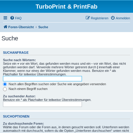
TurboPrint & PrintFab
FAQ
Registrieren
Anmelden
Foren-Übersicht
Suche
Suche
SUCHANFRAGE
Suche nach Wörtern:
Setze ein
+
vor ein Wort, das gefunden werden muss und ein
-
vor ein Wort, das nicht
gefunden werden darf. Verwende mehrere Wörter getrennt durch
|
innerhalb einer
Klammer, wenn nur eines der Wörter gefunden werden muss. Benutze ein * als
Platzhalter für teilweise Übereinstimmungen.
Nach allen Begriffen suchen oder Suche wie angegeben verwenden
Nach einem Begriff suchen
Zu suchender Autor:
Benutze ein * als Platzhalter für teilweise Übereinstimmungen.
SUCHOPTIONEN
Zu durchsuchende Foren:
Wähle das Forum oder die Foren aus, in denen gesucht werden soll. Unterforen werden
automatisch mit durchsucht, sofern du die Option „Unterforen durchsuchen“ unten nicht