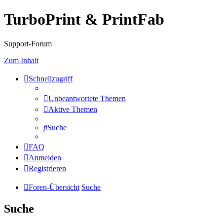
TurboPrint & PrintFab
Support-Forum
Zum Inhalt
Schnellzugriff
Unbeantwortete Themen
Aktive Themen
Suche
FAQ
Anmelden
Registrieren
Foren-Übersicht
Suche
Suche