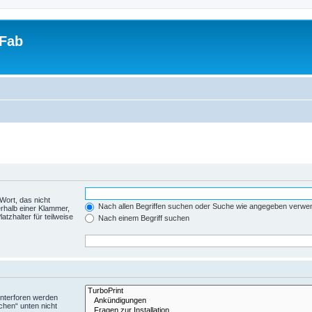
tFab
Wort, das nicht
Nach allen Begriffen suchen oder Suche wie angegeben verwe
rhalb einer Klammer,
tzhalter für teilweise
Nach einem Begriff suchen
Unterforen werden
chen“ unten nicht