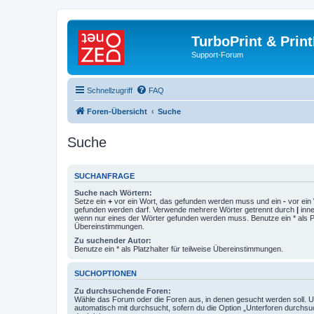
TurboPrint & Prin
Support-Forum
Schnellzugriff
FAQ
Foren-Übersicht
Suche
Suche
SUCHANFRAGE
Suche nach Wörtern:
Setze ein
+
vor ein Wort, das gefunden werden muss und ein
-
vor ein 
gefunden werden darf. Verwende mehrere Wörter getrennt durch
|
inne
wenn nur eines der Wörter gefunden werden muss. Benutze ein * als Pla
Übereinstimmungen.
Zu suchender Autor:
Benutze ein * als Platzhalter für teilweise Übereinstimmungen.
SUCHOPTIONEN
Zu durchsuchende Foren:
Wähle das Forum oder die Foren aus, in denen gesucht werden soll. 
automatisch mit durchsucht, sofern du die Option „Unterforen durchsu