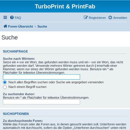
TurboPrint & PrintFab
FAQ
Registrieren
Anmelden
Foren-Übersicht
Suche
Suche
SUCHANFRAGE
Suche nach Wörtern:
Setze ein
+
vor ein Wort, das gefunden werden muss und ein
-
vor ein Wort, das nicht
gefunden werden darf. Verwende mehrere Wörter getrennt durch
|
innerhalb einer
Klammer, wenn nur eines der Wörter gefunden werden muss. Benutze ein * als
Platzhalter für teilweise Übereinstimmungen.
Nach allen Begriffen suchen oder Suche wie angegeben verwenden
Nach einem Begriff suchen
Zu suchender Autor:
Benutze ein * als Platzhalter für teilweise Übereinstimmungen.
SUCHOPTIONEN
Zu durchsuchende Foren:
Wähle das Forum oder die Foren aus, in denen gesucht werden soll. Unterforen werden
automatisch mit durchsucht, sofern du die Option „Unterforen durchsuchen“ unten nicht