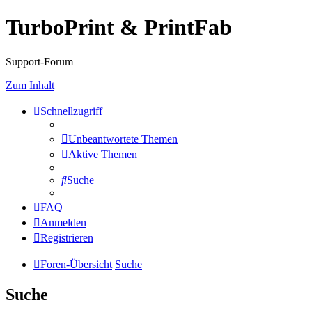
TurboPrint & PrintFab
Support-Forum
Zum Inhalt
Schnellzugriff
Unbeantwortete Themen
Aktive Themen
Suche
FAQ
Anmelden
Registrieren
Foren-Übersicht
Suche
Suche