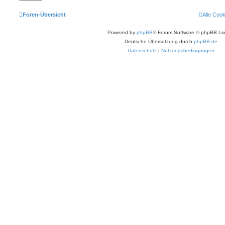
Foren-Übersicht
Alle Coo
Powered by
phpBB
® Forum Software © phpBB Lim
Deutsche Übersetzung durch
phpBB.de
Datenschutz
|
Nutzungsbedingungen