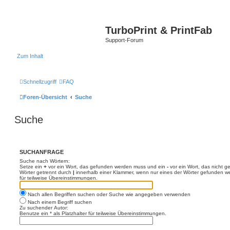
TurboPrint & PrintFab
Support-Forum
Zum Inhalt
Schnellzugriff
FAQ
Foren-Übersicht
Suche
Suche
SUCHANFRAGE
Suche nach Wörtern:
Setze ein
+
vor ein Wort, das gefunden werden muss und ein
-
vor ein Wort, das nicht 
Wörter getrennt durch
|
innerhalb einer Klammer, wenn nur eines der Wörter gefunden we
für teilweise Übereinstimmungen.
Nach allen Begriffen suchen oder Suche wie angegeben verwenden
Nach einem Begriff suchen
Zu suchender Autor:
Benutze ein * als Platzhalter für teilweise Übereinstimmungen.