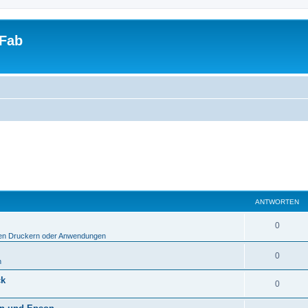
tFab
ANTWORTEN
0
len Druckern oder Anwendungen
0
n
ck
0