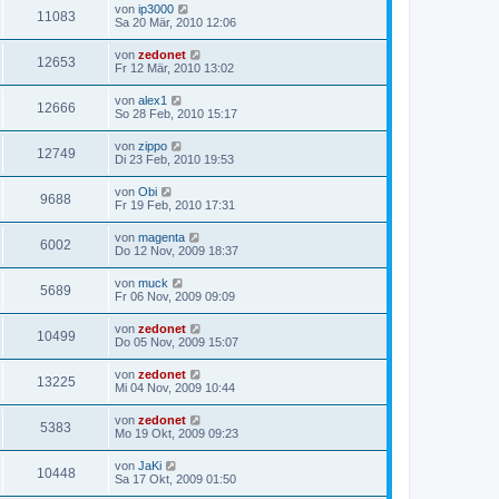
von
ip3000
11083
Sa 20 Mär, 2010 12:06
von
zedonet
12653
Fr 12 Mär, 2010 13:02
von
alex1
12666
So 28 Feb, 2010 15:17
von
zippo
12749
Di 23 Feb, 2010 19:53
von
Obi
9688
Fr 19 Feb, 2010 17:31
von
magenta
6002
Do 12 Nov, 2009 18:37
von
muck
5689
Fr 06 Nov, 2009 09:09
von
zedonet
10499
Do 05 Nov, 2009 15:07
von
zedonet
13225
Mi 04 Nov, 2009 10:44
von
zedonet
5383
Mo 19 Okt, 2009 09:23
von
JaKi
10448
Sa 17 Okt, 2009 01:50