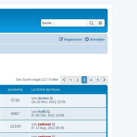
Suche
Erweiterte Suche
Registrieren
Anmelden
1
2
3
4
5
Vorherige
Nächste
Die Suche ergab 217 Treffer
ZUGRIFFE
LETZTER BEITRAG
von
denden
5730
Do 22 Nov, 2012 12:05
von
RolfB
6967
Fr 05 Okt, 2012 14:06
von
zedonet
12160
Fr 17 Aug, 2012 09:35
von
zedonet