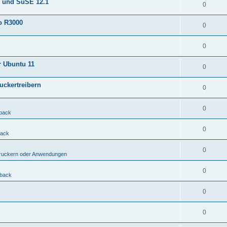
0 und SuSE 12.1
0
to R3000
0
0
r Ubuntu 11
0
uckertreibern
0
0
back
0
back
0
Druckern oder Anwendungen
0
back
0
0