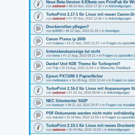
Neue Beta-Version 0.83beta von PrintFab für W
von
zedonet
»
Mi 24 Nov, 2010 17:32
» in
Ankündigungen
TurboPrint 2.17-1 für Linux mit neuen Canon-Dr
von
zedonet
»
Fr 05 Nov, 2010 12:06
» in
Ankündigungen
Druckerrollen pflegen?
von
ip3000
»
Mi 22 Sep, 2010 21:18
» in
Sonstiges
Canon Pixma ip 2600
von
Galaxia
»
Di 21 Sep, 2010 21:57
» in
Fragen zu speziel
tintenstandsanzeige tut nicht
von
bena
»
Fr 27 Aug, 2010 09:21
» in
Fragen zu speziellen
Danke! Und KDE Theme für Turboprint?
von
Trip
»
Di 10 Aug, 2010 11:04
» in
Wünsche, Feedback
Epson PX710W 2 Papierfächer
von
mellowpics
»
So 08 Aug, 2010 12:44
» in
Fragen zu spez
TurboPrint 2.16-2 für Linux mit Anpassungen f
von
zedonet
»
Fr 23 Jul, 2010 09:06
» in
Ankündigungen
NEC Silentwriter S62P
von
luetauer
»
Mi 21 Jul, 2010 20:47
» in
Fragen zur Installat
PDF-Dokumente werden nicht mehr vollständig
von
marsist
»
Di 18 Mai, 2010 12:59
» in
Fragen zu speziell
TurboPrint 2.15-1 für Linux mit neuen Druckertr
von
zedonet
»
Di 04 Mai, 2010 16:03
» in
Ankündigungen