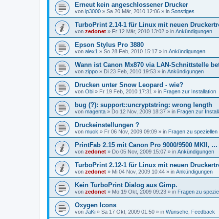
Erneut kein angeschlossener Drucker
von
ip3000
»
Sa 20 Mär, 2010 12:06
» in
Sonstiges
TurboPrint 2.14-1 für Linux mit neuen Druckertr
von
zedonet
»
Fr 12 Mär, 2010 13:02
» in
Ankündigungen
Epson Stylus Pro 3880
von
alex1
»
So 28 Feb, 2010 15:17
» in
Ankündigungen
Wann ist Canon Mx870 via LAN-Schnittstelle be
von
zippo
»
Di 23 Feb, 2010 19:53
» in
Ankündigungen
Drucken unter Snow Leopard - wie?
von
Obi
»
Fr 19 Feb, 2010 17:31
» in
Fragen zur Installation
bug (?): support::uncryptstring: wrong length
von
magenta
»
Do 12 Nov, 2009 18:37
» in
Fragen zur Install
Druckeinstellungen ?
von
muck
»
Fr 06 Nov, 2009 09:09
» in
Fragen zu spezielle
PrintFab 2.15 mit Canon Pro 9000/9500 MKII, ...
von
zedonet
»
Do 05 Nov, 2009 15:07
» in
Ankündigungen
TurboPrint 2.12-1 für Linux mit neuen Druckertr
von
zedonet
»
Mi 04 Nov, 2009 10:44
» in
Ankündigungen
Kein TurboPrint Dialog aus Gimp.
von
zedonet
»
Mo 19 Okt, 2009 09:23
» in
Fragen zu spezi
Oxygen Icons
von
JaKi
»
Sa 17 Okt, 2009 01:50
» in
Wünsche, Feedback