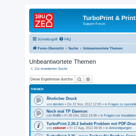
TurboPrint & Prin
Support-Forum
Schnellzugriff
FAQ
Foren-Übersicht
Suche
Unbeantwortete Themen
Unbeantwortete Themen
Zur erweiterten Suche
Suche
Erweiterte Suche
THEMEN
Ãhnlicher Druck
von
denden
»
Do 22 Nov, 2012 12:05
» in
Fragen zu speziel
Noch mal TP Daemon
von
RolfB
»
Fr 05 Okt, 2012 14:06
» in
Fragen zur Installatio
TurboPrint 2.26-2 behebt Problem mit PDF-Dru
von
zedonet
»
Fr 17 Aug, 2012 09:35
» in
Ankündigungen