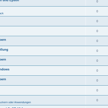
non und Epson
0
0
ack
0
0
bern
0
ellung
0
bern
0
indows
0
bern
0
0
0
ruckern oder Anwendungen