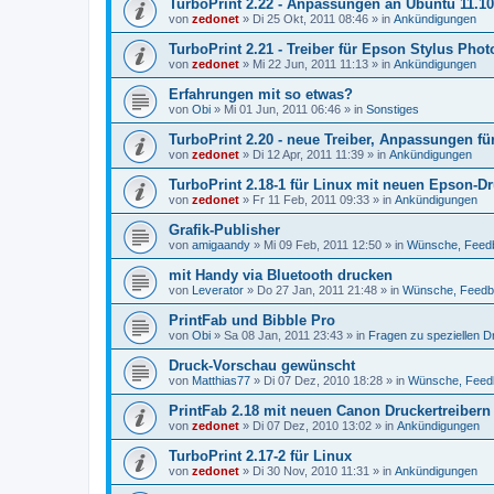
TurboPrint 2.22 - Anpassungen an Ubuntu 11.1
von
zedonet
»
Di 25 Okt, 2011 08:46
» in
Ankündigungen
TurboPrint 2.21 - Treiber für Epson Stylus Pho
von
zedonet
»
Mi 22 Jun, 2011 11:13
» in
Ankündigungen
Erfahrungen mit so etwas?
von
Obi
»
Mi 01 Jun, 2011 06:46
» in
Sonstiges
TurboPrint 2.20 - neue Treiber, Anpassungen fü
von
zedonet
»
Di 12 Apr, 2011 11:39
» in
Ankündigungen
TurboPrint 2.18-1 für Linux mit neuen Epson-Dr
von
zedonet
»
Fr 11 Feb, 2011 09:33
» in
Ankündigungen
Grafik-Publisher
von
amigaandy
»
Mi 09 Feb, 2011 12:50
» in
Wünsche, Feed
mit Handy via Bluetooth drucken
von
Leverator
»
Do 27 Jan, 2011 21:48
» in
Wünsche, Feed
PrintFab und Bibble Pro
von
Obi
»
Sa 08 Jan, 2011 23:43
» in
Fragen zu speziellen 
Druck-Vorschau gewünscht
von
Matthias77
»
Di 07 Dez, 2010 18:28
» in
Wünsche, Feed
PrintFab 2.18 mit neuen Canon Druckertreibern
von
zedonet
»
Di 07 Dez, 2010 13:02
» in
Ankündigungen
TurboPrint 2.17-2 für Linux
von
zedonet
»
Di 30 Nov, 2010 11:31
» in
Ankündigungen