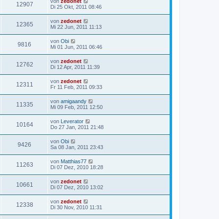
von
zedonet
12907
Di 25 Okt, 2011 08:46
von
zedonet
12365
Mi 22 Jun, 2011 11:13
von
Obi
9816
Mi 01 Jun, 2011 06:46
von
zedonet
12762
Di 12 Apr, 2011 11:39
von
zedonet
12311
Fr 11 Feb, 2011 09:33
von
amigaandy
11335
Mi 09 Feb, 2011 12:50
von
Leverator
10164
Do 27 Jan, 2011 21:48
von
Obi
9426
Sa 08 Jan, 2011 23:43
von
Matthias77
11263
Di 07 Dez, 2010 18:28
von
zedonet
10661
Di 07 Dez, 2010 13:02
von
zedonet
12338
Di 30 Nov, 2010 11:31