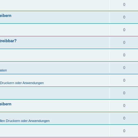
0
eibern
0
0
treibbar?
0
0
0
ation
0
n Druckern oder Anwendungen
0
eibern
0
0
ellen Druckern oder Anwendungen
0