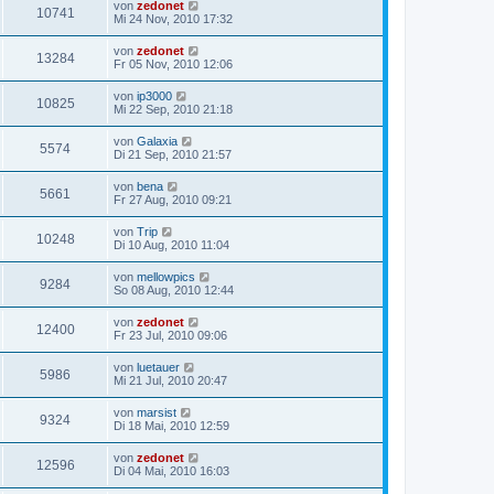
von
zedonet
10741
Mi 24 Nov, 2010 17:32
von
zedonet
13284
Fr 05 Nov, 2010 12:06
von
ip3000
10825
Mi 22 Sep, 2010 21:18
von
Galaxia
5574
Di 21 Sep, 2010 21:57
von
bena
5661
Fr 27 Aug, 2010 09:21
von
Trip
10248
Di 10 Aug, 2010 11:04
von
mellowpics
9284
So 08 Aug, 2010 12:44
von
zedonet
12400
Fr 23 Jul, 2010 09:06
von
luetauer
5986
Mi 21 Jul, 2010 20:47
von
marsist
9324
Di 18 Mai, 2010 12:59
von
zedonet
12596
Di 04 Mai, 2010 16:03