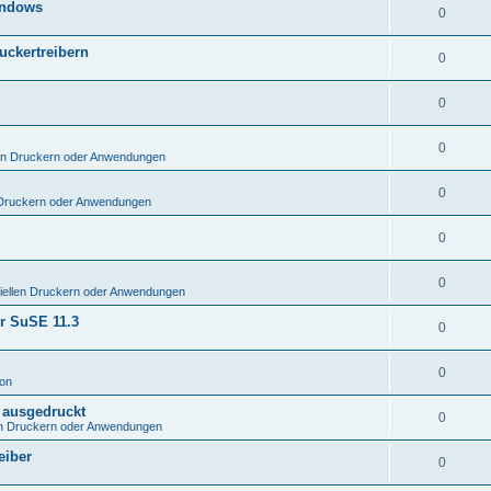
indows
0
uckertreibern
0
0
0
len Druckern oder Anwendungen
0
 Druckern oder Anwendungen
0
0
iellen Druckern oder Anwendungen
ür SuSE 11.3
0
0
ion
 ausgedruckt
0
en Druckern oder Anwendungen
eiber
0