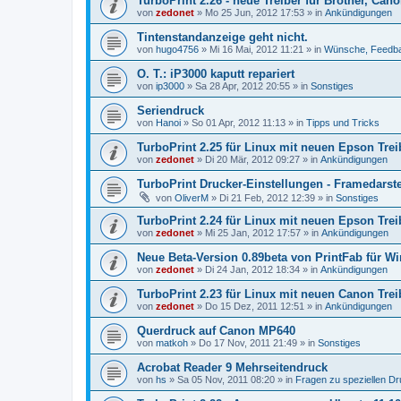
TurboPrint 2.26 - neue Treiber für Brother, Ca
von
zedonet
»
Mo 25 Jun, 2012 17:53
» in
Ankündigungen
Tintenstandanzeige geht nicht.
von
hugo4756
»
Mi 16 Mai, 2012 11:21
» in
Wünsche, Feedb
O. T.: iP3000 kaputt repariert
von
ip3000
»
Sa 28 Apr, 2012 20:55
» in
Sonstiges
Seriendruck
von
Hanoi
»
So 01 Apr, 2012 11:13
» in
Tipps und Tricks
TurboPrint 2.25 für Linux mit neuen Epson Trei
von
zedonet
»
Di 20 Mär, 2012 09:27
» in
Ankündigungen
TurboPrint Drucker-Einstellungen - Framedarst
von
OliverM
»
Di 21 Feb, 2012 12:39
» in
Sonstiges
TurboPrint 2.24 für Linux mit neuen Epson Trei
von
zedonet
»
Mi 25 Jan, 2012 17:57
» in
Ankündigungen
Neue Beta-Version 0.89beta von PrintFab für W
von
zedonet
»
Di 24 Jan, 2012 18:34
» in
Ankündigungen
TurboPrint 2.23 für Linux mit neuen Canon Trei
von
zedonet
»
Do 15 Dez, 2011 12:51
» in
Ankündigungen
Querdruck auf Canon MP640
von
matkoh
»
Do 17 Nov, 2011 21:49
» in
Sonstiges
Acrobat Reader 9 Mehrseitendruck
von
hs
»
Sa 05 Nov, 2011 08:20
» in
Fragen zu speziellen D