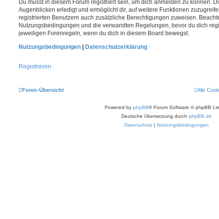
Du musst in diesem Forum registriert sein, um dich anmelden zu können. Di
Augenblicken erledigt und ermöglicht dir, auf weitere Funktionen zuzugreif
registrierten Benutzern auch zusätzliche Berechtigungen zuweisen. Beachte
Nutzungsbedingungen und die verwandten Regelungen, bevor du dich registr
jeweiligen Forenregeln, wenn du dich in diesem Board bewegst.
Nutzungsbedingungen
|
Datenschutzerklärung
Registrieren
Foren-Übersicht
Alle Coo
Powered by
phpBB
® Forum Software © phpBB Lim
Deutsche Übersetzung durch
phpBB.de
Datenschutz
|
Nutzungsbedingungen