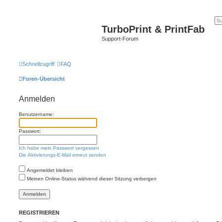
TurboPrint & PrintFab
Support-Forum
Schnellzugriff
FAQ
Foren-Übersicht
Anmelden
Benutzername:
Passwort:
Ich habe mein Passwort vergessen
Die Aktivierungs-E-Mail erneut senden
Angemeldet bleiben
Meinen Online-Status während dieser Sitzung verbergen
REGISTRIEREN