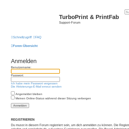
TurboPrint & PrintFab
Support-Forum
Schnellzugriff
FAQ
Foren-Übersicht
Anmelden
Benutzername:
Passwort:
Ich habe mein Passwort vergessen
Die Aktivierungs-E-Mail erneut senden
Angemeldet bleiben
Meinen Online-Status während dieser Sitzung verbergen
REGISTRIEREN
Du musst in diesem Forum registriert sein, um dich anmelden zu können. Die Registr
erledigt und ermöglicht dir, auf weitere Funktionen zuzugreifen. Die Board-Administra