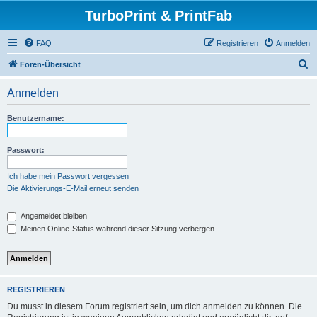
TurboPrint & PrintFab
FAQ
Registrieren
Anmelden
S
Foren-Übersicht
u
Anmelden
c
h
Benutzername:
e
Passwort:
Ich habe mein Passwort vergessen
Die Aktivierungs-E-Mail erneut senden
Angemeldet bleiben
Meinen Online-Status während dieser Sitzung verbergen
REGISTRIEREN
Du musst in diesem Forum registriert sein, um dich anmelden zu können. Die