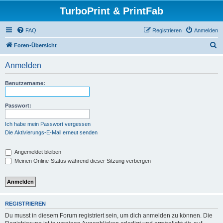
TurboPrint & PrintFab
FAQ
Registrieren
Anmelden
S
Foren-Übersicht
u
Anmelden
c
h
Benutzername:
e
Passwort:
Ich habe mein Passwort vergessen
Die Aktivierungs-E-Mail erneut senden
Angemeldet bleiben
Meinen Online-Status während dieser Sitzung verbergen
REGISTRIEREN
Du musst in diesem Forum registriert sein, um dich anmelden zu können. Die