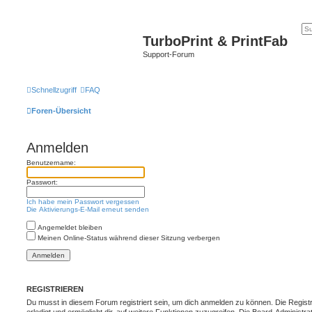
TurboPrint & PrintFab
Support-Forum
Schnellzugriff
FAQ
Foren-Übersicht
Anmelden
Benutzername:
Passwort:
Ich habe mein Passwort vergessen
Die Aktivierungs-E-Mail erneut senden
Angemeldet bleiben
Meinen Online-Status während dieser Sitzung verbergen
REGISTRIEREN
Du musst in diesem Forum registriert sein, um dich anmelden zu können. Die Registr
erledigt und ermöglicht dir, auf weitere Funktionen zuzugreifen. Die Board-Administra