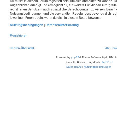
Du musst in diesem Forum registriert sein, um dich anmelden zu können. Di
Augenblicken erledigt und ermöglicht dir, auf weitere Funktionen zuzugreif
registrierten Benutzern auch zusätzliche Berechtigungen zuweisen. Beachte
Nutzungsbedingungen und die verwandten Regelungen, bevor du dich registr
jeweiligen Forenregeln, wenn du dich in diesem Board bewegst.
Nutzungsbedingungen
|
Datenschutzerklärung
Registrieren
Foren-Übersicht
Alle Coo
Powered by
phpBB
® Forum Software © phpBB Lim
Deutsche Übersetzung durch
phpBB.de
Datenschutz
|
Nutzungsbedingungen