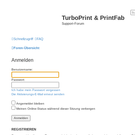
TurboPrint & PrintFab
Support-Forum
Schnellzugriff
FAQ
Foren-Übersicht
Anmelden
Benutzername:
Passwort:
Ich habe mein Passwort vergessen
Die Aktivierungs-E-Mail erneut senden
Angemeldet bleiben
Meinen Online-Status während dieser Sitzung verbergen
REGISTRIEREN