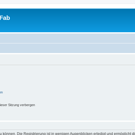
tFab
en
ieser Sitzung verbergen
 können. Die Registrierung ist in wenigen Augenblicken erledigt und ermöglicht di