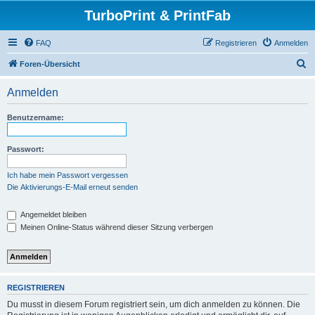
TurboPrint & PrintFab
FAQ
Registrieren
Anmelden
S
Foren-Übersicht
u
Anmelden
c
h
Benutzername:
e
Passwort:
Ich habe mein Passwort vergessen
Die Aktivierungs-E-Mail erneut senden
Angemeldet bleiben
Meinen Online-Status während dieser Sitzung verbergen
REGISTRIEREN
Du musst in diesem Forum registriert sein, um dich anmelden zu können. Die