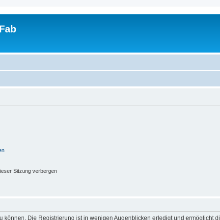
tFab
en
ieser Sitzung verbergen
 können. Die Registrierung ist in wenigen Augenblicken erledigt und ermöglicht di