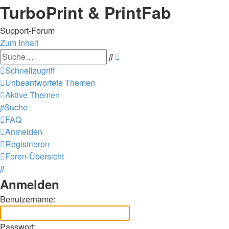
TurboPrint & PrintFab
Support-Forum
Zum Inhalt
Erweiterte
Suche
Suche
Schnellzugriff
Unbeantwortete Themen
Aktive Themen
Suche
FAQ
Anmelden
Registrieren
Foren-Übersicht
Suche
Anmelden
Benutzername:
Passwort: