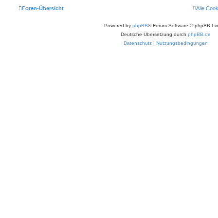
Foren-Übersicht
Alle Coo
Powered by
phpBB
® Forum Software © phpBB Lim
Deutsche Übersetzung durch
phpBB.de
Datenschutz
|
Nutzungsbedingungen