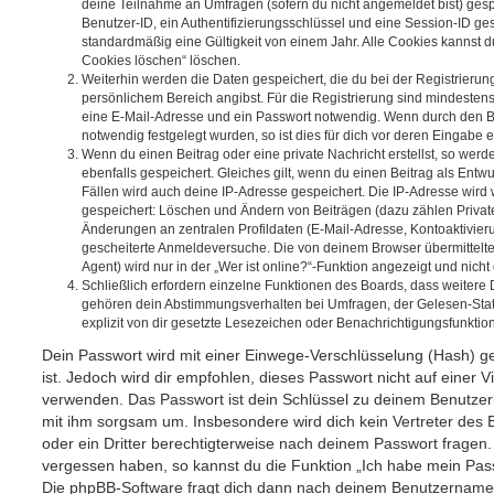
deine Teilnahme an Umfragen (sofern du nicht angemeldet bist) ges
Benutzer-ID, ein Authentifizierungsschlüssel und eine Session-ID g
standardmäßig eine Gültigkeit von einem Jahr. Alle Cookies kannst du
Cookies löschen“ löschen.
Weiterhin werden die Daten gespeichert, die du bei der Registrierun
persönlichem Bereich angibst. Für die Registrierung sind mindesten
eine E-Mail-Adresse und ein Passwort notwendig. Wenn durch den Be
notwendig festgelegt wurden, so ist dies für dich vor deren Eingabe er
Wenn du einen Beitrag oder eine private Nachricht erstellst, so wer
ebenfalls gespeichert. Gleiches gilt, wenn du einen Beitrag als Entw
Fällen wird auch deine IP-Adresse gespeichert. Die IP-Adresse wird 
gespeichert: Löschen und Ändern von Beiträgen (dazu zählen Privat
Änderungen an zentralen Profildaten (E-Mail-Adresse, Kontoaktivier
gescheiterte Anmeldeversuche. Die von deinem Browser übermittel
Agent) wird nur in der „Wer ist online?“-Funktion angezeigt und nicht
Schließlich erfordern einzelne Funktionen des Boards, dass weitere
gehören dein Abstimmungsverhalten bei Umfragen, der Gelesen-Stat
explizit von dir gesetzte Lesezeichen oder Benachrichtigungsfunktio
Dein Passwort wird mit einer Einwege-Verschlüsselung (Hash) ge
ist. Jedoch wird dir empfohlen, dieses Passwort nicht auf einer 
verwenden. Das Passwort ist dein Schlüssel zu deinem Benutzer
mit ihm sorgsam um. Insbesondere wird dich kein Vertreter des 
oder ein Dritter berechtigterweise nach deinem Passwort fragen.
vergessen haben, so kannst du die Funktion „Ich habe mein Pas
Die phpBB-Software fragt dich dann nach deinem Benutzername