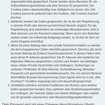
angemeldet bist) gespeichert. Ferner werden deine Benutzer-ID, ein
Authentifizierungsschlüssel und eine Session-ID gespeichert. Die
Cookies haben standardmäßig eine Gültigkeit von einem Jahr. Alle
Cookies kannst du jederzeit über die Funktion „Alle Cookies löschen“
löschen.
Weiterhin werden die Daten gespeichert, die du bei der Registrierung,
in deinem Profil oder deinem persönlichem Bereich angibst. Für die
Registrierung sind mindestens ein eindeutiger Benutzername, eine E-
Mail-Adresse und ein Passwort notwendig. Wenn durch den Betreiber
weitere Daten als notwendig festgelegt wurden, so ist dies für dich vor
deren Eingabe ersichtlich.
Wenn du einen Beitrag oder eine private Nachricht erstellst, so werden
die dort eingegebenen Daten ebenfalls gespeichert. Gleiches gilt, wenn
du einen Beitrag als Entwurf zwischenspeicherst. In diesen Fällen wird
auch deine IP-Adresse gespeichert. Die IP-Adresse wird weiterhin bei
folgenden Aktionen gespeichert: Löschen und Ändern von Beiträgen
(dazu zählen Private Nachrichten und Umfragen), Änderungen an
zentralen Profildaten (E-Mail-Adresse, Kontoaktivierung, Benutzer-
Passwort) und gescheiterte Anmeldeversuche. Die von deinem Browser
übermittelte Browser-Kennzeichnung (User Agent) wird nur in der „Wer
ist online?“-Funktion angezeigt und nicht dauerhaft gespeichert.
Schließlich erfordern einzelne Funktionen des Boards, dass weitere
Daten gespeichert werden. Dazu gehören dein Abstimmungsverhalten
bei Umfragen, der Gelesen-Status von deinen Beiträgen oder explizit
von dir gesetzte Lesezeichen oder Benachrichtigungsfunktionen.
Dein Passwort wird mit einer Einwege-Verschlüsselung (Hash)