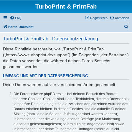
TurboPrint & PrintFab
FAQ
Registrieren
Anmelden
S
Foren-Übersicht
u
TurboPrint & PrintFab - Datenschutzerklärung
c
h
Diese Richtlinie beschreibt, wie „TurboPrint & PrintFab“
(„https://www.turboprint.de/support“) (im Folgenden „der Betreiber“)
e
die Daten verwendet, die während deines Foren-Besuchs
gesammelt werden.
UMFANG UND ART DER DATENSPEICHERUNG
Deine Daten werden auf vier verschiedene Arten gesammelt:
Die Forensoftware phpBB erstellt bei deinem Besuch des Boards
mehrere Cookies. Cookies sind kleine Textdateien, die dein Browser als
temporäre Dateien ablegt und die zwischen den einzelnen Aufrufen des
Boards erhalten bleiben. In diesen Cookies sind die aktuelle ID deiner
Sitzung (damit dir alle Seitenaufrufe zugeordnet werden können),
Informationen über die von dir gelesenen Beiträge (zur Markierung
dieser als gelesen/ungelesen; sofern du nicht angemeldet bist) sowie
Informationen über deine Teilnahme an Umfragen (sofern du nicht