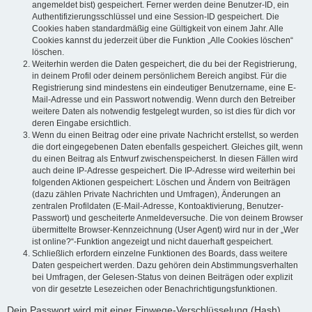
angemeldet bist) gespeichert. Ferner werden deine Benutzer-ID, ein
Authentifizierungsschlüssel und eine Session-ID gespeichert. Die
Cookies haben standardmäßig eine Gültigkeit von einem Jahr. Alle
Cookies kannst du jederzeit über die Funktion „Alle Cookies löschen“
löschen.
Weiterhin werden die Daten gespeichert, die du bei der Registrierung,
in deinem Profil oder deinem persönlichem Bereich angibst. Für die
Registrierung sind mindestens ein eindeutiger Benutzername, eine E-
Mail-Adresse und ein Passwort notwendig. Wenn durch den Betreiber
weitere Daten als notwendig festgelegt wurden, so ist dies für dich vor
deren Eingabe ersichtlich.
Wenn du einen Beitrag oder eine private Nachricht erstellst, so werden
die dort eingegebenen Daten ebenfalls gespeichert. Gleiches gilt, wenn
du einen Beitrag als Entwurf zwischenspeicherst. In diesen Fällen wird
auch deine IP-Adresse gespeichert. Die IP-Adresse wird weiterhin bei
folgenden Aktionen gespeichert: Löschen und Ändern von Beiträgen
(dazu zählen Private Nachrichten und Umfragen), Änderungen an
zentralen Profildaten (E-Mail-Adresse, Kontoaktivierung, Benutzer-
Passwort) und gescheiterte Anmeldeversuche. Die von deinem Browser
übermittelte Browser-Kennzeichnung (User Agent) wird nur in der „Wer
ist online?“-Funktion angezeigt und nicht dauerhaft gespeichert.
Schließlich erfordern einzelne Funktionen des Boards, dass weitere
Daten gespeichert werden. Dazu gehören dein Abstimmungsverhalten
bei Umfragen, der Gelesen-Status von deinen Beiträgen oder explizit
von dir gesetzte Lesezeichen oder Benachrichtigungsfunktionen.
Dein Passwort wird mit einer Einwege-Verschlüsselung (Hash)