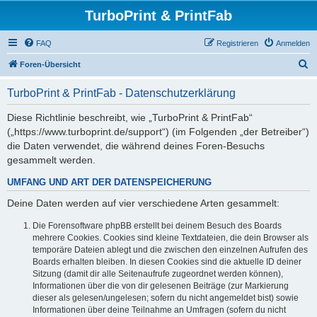
TurboPrint & PrintFab
FAQ
Registrieren
Anmelden
S
Foren-Übersicht
u
TurboPrint & PrintFab - Datenschutzerklärung
c
h
Diese Richtlinie beschreibt, wie „TurboPrint & PrintFab“
(„https://www.turboprint.de/support“) (im Folgenden „der Betreiber“)
e
die Daten verwendet, die während deines Foren-Besuchs
gesammelt werden.
UMFANG UND ART DER DATENSPEICHERUNG
Deine Daten werden auf vier verschiedene Arten gesammelt:
Die Forensoftware phpBB erstellt bei deinem Besuch des Boards
mehrere Cookies. Cookies sind kleine Textdateien, die dein Browser als
temporäre Dateien ablegt und die zwischen den einzelnen Aufrufen des
Boards erhalten bleiben. In diesen Cookies sind die aktuelle ID deiner
Sitzung (damit dir alle Seitenaufrufe zugeordnet werden können),
Informationen über die von dir gelesenen Beiträge (zur Markierung
dieser als gelesen/ungelesen; sofern du nicht angemeldet bist) sowie
Informationen über deine Teilnahme an Umfragen (sofern du nicht