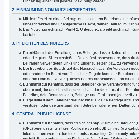
Einhaltung einer Frist jederzeit gekündigt werden.
2. EINRÄUMUNG VON NUTZUNGSRECHTEN
Mit dem Erstellen eines Beitrags erteilst du dem Betreiber ein einfach
unbeschränktes und unentgeltliches Recht, deinen Beitrag im Rahm
Das Nutzungsrecht nach Punkt 2, Unterpunkt a bleibt auch nach Kü
bestehen.
3. PFLICHTEN DES NUTZERS
Du erklärst mit der Erstellung eines Beitrags, dass er keine Inhalte e
oder die guten Sitten verstoßen. Du erklärst insbesondere, dass du da
Beiträgen verwendeten Links und Bilder zu setzen bzw. zu verwende
Der Betreiber des Boards übt das Hausrecht aus. Bei Verstößen g
oder anderer im Board veröffentlichten Regeln kann der Betreiber 
dauerhaft von der Nutzung dieses Boards ausschließen und dir ein H
Du nimmst zur Kenntnis, dass der Betreiber keine Verantwortung für d
übernimmt, die er nicht selbst erstellt hat oder die er nicht zur Ken
Betreiber, dein Benutzerkonto, Beiträge und Funktionen jederzeit zu 
Du gestattest dem Betreiber darüber hinaus, deine Beiträge abzuände
verstoßen oder geeignet sind, dem Betreiber oder einem Dritten Sc
4. GENERAL PUBLIC LICENSE
Du nimmst zur Kenntnis, dass es sich bei phpBB um eine unter der „
G
(GPL) bereitgestellten Foren-Software von phpBB Limited (www.php
Informationen werden durch die deutschsprachige Community unter