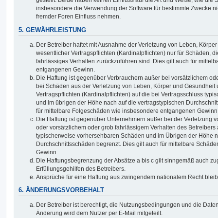
gestellt. Beide haben keinen Einfluss auf die Art und Weise, wie die
insbesondere die Verwendung der Software für bestimmte Zwecke nic
fremder Foren Einfluss nehmen.
5. GEWÄHRLEISTUNG
Der Betreiber haftet mit Ausnahme der Verletzung von Leben, Körpe
wesentlicher Vertragspflichten (Kardinalpflichten) nur für Schäden, di
fahrlässiges Verhalten zurückzuführen sind. Dies gilt auch für mitt
entgangenen Gewinn.
Die Haftung ist gegenüber Verbrauchern außer bei vorsätzlichem ode
bei Schäden aus der Verletzung von Leben, Körper und Gesundheit u
Vertragspflichten (Kardinalpflichten) auf die bei Vertragsschluss t
und im übrigen der Höhe nach auf die vertragstypischen Durchschnit
für mittelbare Folgeschäden wie insbesondere entgangenen Gewinn
Die Haftung ist gegenüber Unternehmern außer bei der Verletzung 
oder vorsätzlichem oder grob fahrlässigem Verhalten des Betreibers 
typischerweise vorhersehbaren Schäden und im Übrigen der Höhe na
Durchschnittsschäden begrenzt. Dies gilt auch für mittelbare Schä
Gewinn.
Die Haftungsbegrenzung der Absätze a bis c gilt sinngemäß auch zug
Erfüllungsgehilfen des Betreibers.
Ansprüche für eine Haftung aus zwingendem nationalem Recht bleib
6. ÄNDERUNGSVORBEHALT
Der Betreiber ist berechtigt, die Nutzungsbedingungen und die Date
Änderung wird dem Nutzer per E-Mail mitgeteilt.