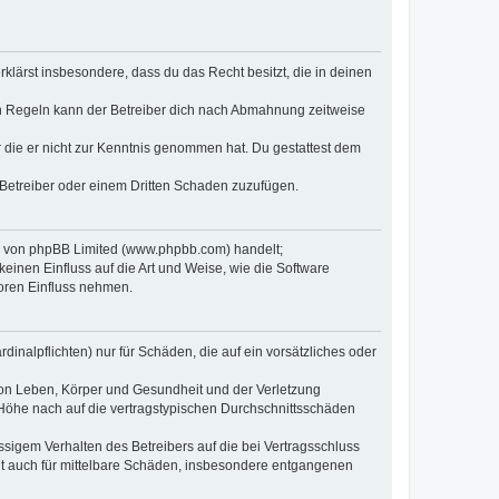
erklärst insbesondere, dass du das Recht besitzt, die in deinen
n Regeln kann der Betreiber dich nach Abmahnung zeitweise
er die er nicht zur Kenntnis genommen hat. Du gestattest dem
 Betreiber oder einem Dritten Schaden zuzufügen.
re von phpBB Limited (www.phpbb.com) handelt;
inen Einfluss auf die Art und Weise, wie die Software
oren Einfluss nehmen.
inalpflichten) nur für Schäden, die auf ein vorsätzliches oder
von Leben, Körper und Gesundheit und der Verletzung
r Höhe nach auf die vertragstypischen Durchschnittsschäden
sigem Verhalten des Betreibers auf die bei Vertragsschluss
lt auch für mittelbare Schäden, insbesondere entgangenen