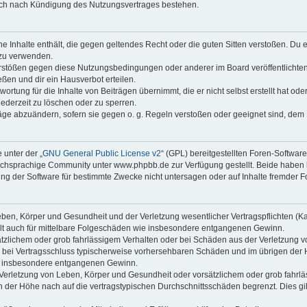
auch nach Kündigung des Nutzungsvertrages bestehen.
ine Inhalte enthält, die gegen geltendes Recht oder die guten Sitten verstoßen. Du 
 zu verwenden.
erstößen gegen diese Nutzungsbedingungen oder anderer im Board veröffentlichte
ßen und dir ein Hausverbot erteilen.
ortung für die Inhalte von Beiträgen übernimmt, die er nicht selbst erstellt hat od
jederzeit zu löschen oder zu sperren.
räge abzuändern, sofern sie gegen o. g. Regeln verstoßen oder geeignet sind, dem
 unter der „
GNU General Public License v2
“ (GPL) bereitgestellten Foren-Softwa
chsprachige Community unter www.phpbb.de zur Verfügung gestellt. Beide haben ke
g der Software für bestimmte Zwecke nicht untersagen oder auf Inhalte fremder F
ben, Körper und Gesundheit und der Verletzung wesentlicher Vertragspflichten (Kard
gilt auch für mittelbare Folgeschäden wie insbesondere entgangenen Gewinn.
ätzlichem oder grob fahrlässigem Verhalten oder bei Schäden aus der Verletzung 
 die bei Vertragsschluss typischerweise vorhersehbaren Schäden und im übrigen de
wie insbesondere entgangenen Gewinn.
erletzung von Leben, Körper und Gesundheit oder vorsätzlichem oder grob fahrläs
der Höhe nach auf die vertragstypischen Durchschnittsschäden begrenzt. Dies gi