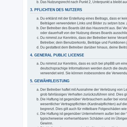
Das Nutzungsrecht nach Punkt 2, Unterpunkt a bleibt 
3. PFLICHTEN DES NUTZERS
Du erklärst mit der Erstellung eines Beitrags, dass er ke
Beiträgen verwendeten Links und Bilder zu setzen bzw.
Der Betreiber des Boards übt das Hausrecht aus. Bei V
oder dauerhaft von der Nutzung dieses Boards ausschlie
Du nimmst zur Kenntnis, dass der Betreiber keine Verantw
Betreiber, dein Benutzerkonto, Beiträge und Funktionen 
Du gestattest dem Betreiber darüber hinaus, deine Beit
4. GENERAL PUBLIC LICENSE
Du nimmst zur Kenntnis, dass es sich bei phpBB um eine
deutschsprachige Informationen werden durch die deuts
verwendet wird. Sie können insbesondere die Verwendun
5. GEWÄHRLEISTUNG
Der Betreiber haftet mit Ausnahme der Verletzung von Le
grob fahrlässiges Verhalten zurückzuführen sind. Dies 
Die Haftung ist gegenüber Verbrauchern außer bei vors
wesentlicher Vertragspflichten (Kardinalpflichten) auf
begrenzt. Dies gilt auch für mittelbare Folgeschäden 
Die Haftung ist gegenüber Unternehmern außer bei der V
typischerweise vorhersehbaren Schäden und im Übrigen 
Gewinn.