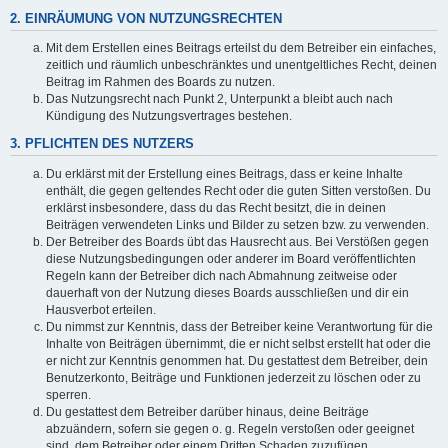
2. EINRÄUMUNG VON NUTZUNGSRECHTEN
Mit dem Erstellen eines Beitrags erteilst du dem Betreiber ein einfaches,
zeitlich und räumlich unbeschränktes und unentgeltliches Recht, deinen
Beitrag im Rahmen des Boards zu nutzen.
Das Nutzungsrecht nach Punkt 2, Unterpunkt a bleibt auch nach
Kündigung des Nutzungsvertrages bestehen.
3. PFLICHTEN DES NUTZERS
Du erklärst mit der Erstellung eines Beitrags, dass er keine Inhalte
enthält, die gegen geltendes Recht oder die guten Sitten verstoßen. Du
erklärst insbesondere, dass du das Recht besitzt, die in deinen
Beiträgen verwendeten Links und Bilder zu setzen bzw. zu verwenden.
Der Betreiber des Boards übt das Hausrecht aus. Bei Verstößen gegen
diese Nutzungsbedingungen oder anderer im Board veröffentlichten
Regeln kann der Betreiber dich nach Abmahnung zeitweise oder
dauerhaft von der Nutzung dieses Boards ausschließen und dir ein
Hausverbot erteilen.
Du nimmst zur Kenntnis, dass der Betreiber keine Verantwortung für die
Inhalte von Beiträgen übernimmt, die er nicht selbst erstellt hat oder die
er nicht zur Kenntnis genommen hat. Du gestattest dem Betreiber, dein
Benutzerkonto, Beiträge und Funktionen jederzeit zu löschen oder zu
sperren.
Du gestattest dem Betreiber darüber hinaus, deine Beiträge
abzuändern, sofern sie gegen o. g. Regeln verstoßen oder geeignet
sind, dem Betreiber oder einem Dritten Schaden zuzufügen.