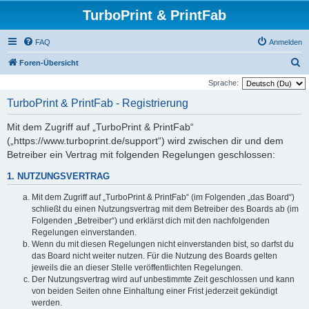
TurboPrint & PrintFab
FAQ
Anmelden
S
Foren-Übersicht
u
Sprache:
c
TurboPrint & PrintFab - Registrierung
h
Mit dem Zugriff auf „TurboPrint & PrintFab“
e
(„https://www.turboprint.de/support“) wird zwischen dir und dem
Betreiber ein Vertrag mit folgenden Regelungen geschlossen:
1. NUTZUNGSVERTRAG
Mit dem Zugriff auf „TurboPrint & PrintFab“ (im Folgenden „das Board“)
schließt du einen Nutzungsvertrag mit dem Betreiber des Boards ab (im
Folgenden „Betreiber“) und erklärst dich mit den nachfolgenden
Regelungen einverstanden.
Wenn du mit diesen Regelungen nicht einverstanden bist, so darfst du
das Board nicht weiter nutzen. Für die Nutzung des Boards gelten
jeweils die an dieser Stelle veröffentlichten Regelungen.
Der Nutzungsvertrag wird auf unbestimmte Zeit geschlossen und kann
von beiden Seiten ohne Einhaltung einer Frist jederzeit gekündigt
werden.