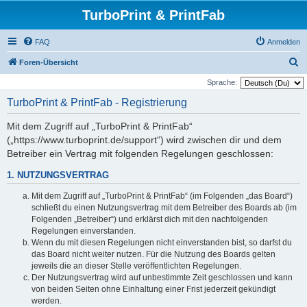
TurboPrint & PrintFab
FAQ
Anmelden
S
Foren-Übersicht
u
Sprache:
c
TurboPrint & PrintFab - Registrierung
h
Mit dem Zugriff auf „TurboPrint & PrintFab“
e
(„https://www.turboprint.de/support“) wird zwischen dir und dem
Betreiber ein Vertrag mit folgenden Regelungen geschlossen:
1. NUTZUNGSVERTRAG
Mit dem Zugriff auf „TurboPrint & PrintFab“ (im Folgenden „das Board“)
schließt du einen Nutzungsvertrag mit dem Betreiber des Boards ab (im
Folgenden „Betreiber“) und erklärst dich mit den nachfolgenden
Regelungen einverstanden.
Wenn du mit diesen Regelungen nicht einverstanden bist, so darfst du
das Board nicht weiter nutzen. Für die Nutzung des Boards gelten
jeweils die an dieser Stelle veröffentlichten Regelungen.
Der Nutzungsvertrag wird auf unbestimmte Zeit geschlossen und kann
von beiden Seiten ohne Einhaltung einer Frist jederzeit gekündigt
werden.