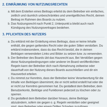
2. EINRÄUMUNG VON NUTZUNGSRECHTEN
Mit dem Erstellen eines Beitrags erteilst du dem Betreiber ein einfaches,
zeitlich und räumlich unbeschränktes und unentgeltliches Recht, deinen
Beitrag im Rahmen des Boards zu nutzen.
Das Nutzungsrecht nach Punkt 2, Unterpunkt a bleibt auch nach
Kündigung des Nutzungsvertrages bestehen.
3. PFLICHTEN DES NUTZERS
Du erklärst mit der Erstellung eines Beitrags, dass er keine Inhalte
enthält, die gegen geltendes Recht oder die guten Sitten verstoßen. Du
erklärst insbesondere, dass du das Recht besitzt, die in deinen
Beiträgen verwendeten Links und Bilder zu setzen bzw. zu verwenden.
Der Betreiber des Boards übt das Hausrecht aus. Bei Verstößen gegen
diese Nutzungsbedingungen oder anderer im Board veröffentlichten
Regeln kann der Betreiber dich nach Abmahnung zeitweise oder
dauerhaft von der Nutzung dieses Boards ausschließen und dir ein
Hausverbot erteilen.
Du nimmst zur Kenntnis, dass der Betreiber keine Verantwortung für die
Inhalte von Beiträgen übernimmt, die er nicht selbst erstellt hat oder die
er nicht zur Kenntnis genommen hat. Du gestattest dem Betreiber, dein
Benutzerkonto, Beiträge und Funktionen jederzeit zu löschen oder zu
sperren.
Du gestattest dem Betreiber darüber hinaus, deine Beiträge
abzuändern, sofern sie gegen o. g. Regeln verstoßen oder geeignet
sind, dem Betreiber oder einem Dritten Schaden zuzufügen.