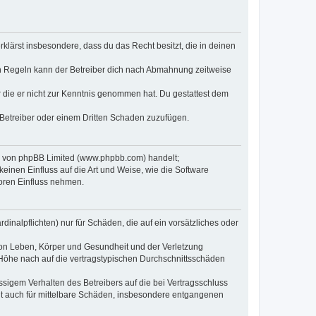
erklärst insbesondere, dass du das Recht besitzt, die in deinen
n Regeln kann der Betreiber dich nach Abmahnung zeitweise
er die er nicht zur Kenntnis genommen hat. Du gestattest dem
 Betreiber oder einem Dritten Schaden zuzufügen.
re von phpBB Limited (www.phpbb.com) handelt;
inen Einfluss auf die Art und Weise, wie die Software
oren Einfluss nehmen.
inalpflichten) nur für Schäden, die auf ein vorsätzliches oder
von Leben, Körper und Gesundheit und der Verletzung
r Höhe nach auf die vertragstypischen Durchschnittsschäden
sigem Verhalten des Betreibers auf die bei Vertragsschluss
lt auch für mittelbare Schäden, insbesondere entgangenen