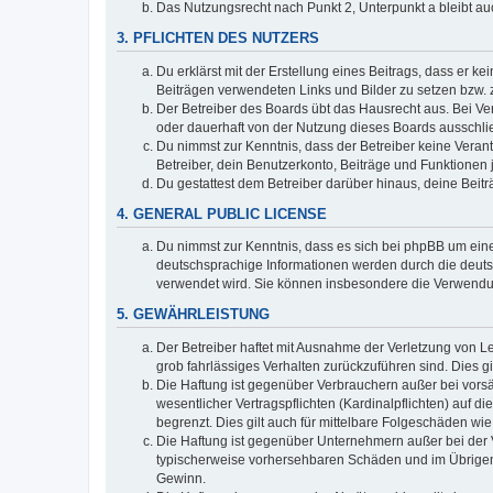
Das Nutzungsrecht nach Punkt 2, Unterpunkt a bleibt 
3. PFLICHTEN DES NUTZERS
Du erklärst mit der Erstellung eines Beitrags, dass er ke
Beiträgen verwendeten Links und Bilder zu setzen bzw.
Der Betreiber des Boards übt das Hausrecht aus. Bei V
oder dauerhaft von der Nutzung dieses Boards ausschlie
Du nimmst zur Kenntnis, dass der Betreiber keine Verantw
Betreiber, dein Benutzerkonto, Beiträge und Funktionen 
Du gestattest dem Betreiber darüber hinaus, deine Beit
4. GENERAL PUBLIC LICENSE
Du nimmst zur Kenntnis, dass es sich bei phpBB um eine
deutschsprachige Informationen werden durch die deuts
verwendet wird. Sie können insbesondere die Verwendun
5. GEWÄHRLEISTUNG
Der Betreiber haftet mit Ausnahme der Verletzung von Le
grob fahrlässiges Verhalten zurückzuführen sind. Dies 
Die Haftung ist gegenüber Verbrauchern außer bei vors
wesentlicher Vertragspflichten (Kardinalpflichten) auf
begrenzt. Dies gilt auch für mittelbare Folgeschäden 
Die Haftung ist gegenüber Unternehmern außer bei der V
typischerweise vorhersehbaren Schäden und im Übrigen 
Gewinn.