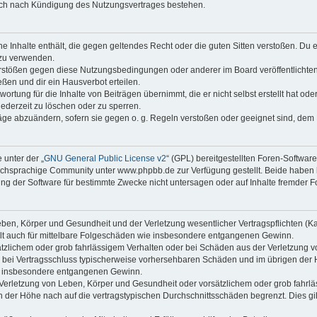
auch nach Kündigung des Nutzungsvertrages bestehen.
ine Inhalte enthält, die gegen geltendes Recht oder die guten Sitten verstoßen. Du 
 zu verwenden.
erstößen gegen diese Nutzungsbedingungen oder anderer im Board veröffentlichte
ßen und dir ein Hausverbot erteilen.
ortung für die Inhalte von Beiträgen übernimmt, die er nicht selbst erstellt hat od
jederzeit zu löschen oder zu sperren.
räge abzuändern, sofern sie gegen o. g. Regeln verstoßen oder geeignet sind, dem
 unter der „
GNU General Public License v2
“ (GPL) bereitgestellten Foren-Softwa
chsprachige Community unter www.phpbb.de zur Verfügung gestellt. Beide haben ke
g der Software für bestimmte Zwecke nicht untersagen oder auf Inhalte fremder F
ben, Körper und Gesundheit und der Verletzung wesentlicher Vertragspflichten (Kard
gilt auch für mittelbare Folgeschäden wie insbesondere entgangenen Gewinn.
ätzlichem oder grob fahrlässigem Verhalten oder bei Schäden aus der Verletzung 
 die bei Vertragsschluss typischerweise vorhersehbaren Schäden und im übrigen de
wie insbesondere entgangenen Gewinn.
erletzung von Leben, Körper und Gesundheit oder vorsätzlichem oder grob fahrläs
der Höhe nach auf die vertragstypischen Durchschnittsschäden begrenzt. Dies gi