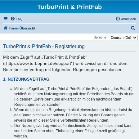
TurboPrint & PrintFab
FAQ
Anmelden
S
Foren-Übersicht
u
Sprache:
c
TurboPrint & PrintFab - Registrierung
h
Mit dem Zugriff auf „TurboPrint & PrintFab“
e
(„https://www.turboprint.de/support“) wird zwischen dir und dem
Betreiber ein Vertrag mit folgenden Regelungen geschlossen:
1. NUTZUNGSVERTRAG
Mit dem Zugriff auf „TurboPrint & PrintFab“ (im Folgenden „das Board“)
schließt du einen Nutzungsvertrag mit dem Betreiber des Boards ab (im
Folgenden „Betreiber“) und erklärst dich mit den nachfolgenden
Regelungen einverstanden.
Wenn du mit diesen Regelungen nicht einverstanden bist, so darfst du
das Board nicht weiter nutzen. Für die Nutzung des Boards gelten
jeweils die an dieser Stelle veröffentlichten Regelungen.
Der Nutzungsvertrag wird auf unbestimmte Zeit geschlossen und kann
von beiden Seiten ohne Einhaltung einer Frist jederzeit gekündigt
werden.