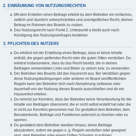
2. EINRÄUMUNG VON NUTZUNGSRECHTEN
Mit dem Erstellen eines Beitrags erteilst du dem Betreiber ein einfaches,
zeitlich und räumlich unbeschränktes und unentgeltliches Recht, deinen
Beitrag im Rahmen des Boards zu nutzen.
Das Nutzungsrecht nach Punkt 2, Unterpunkt a bleibt auch nach
Kündigung des Nutzungsvertrages bestehen.
3. PFLICHTEN DES NUTZERS
Du erklärst mit der Erstellung eines Beitrags, dass er keine Inhalte
enthält, die gegen geltendes Recht oder die guten Sitten verstoßen. Du
erklärst insbesondere, dass du das Recht besitzt, die in deinen
Beiträgen verwendeten Links und Bilder zu setzen bzw. zu verwenden.
Der Betreiber des Boards übt das Hausrecht aus. Bei Verstößen gegen
diese Nutzungsbedingungen oder anderer im Board veröffentlichten
Regeln kann der Betreiber dich nach Abmahnung zeitweise oder
dauerhaft von der Nutzung dieses Boards ausschließen und dir ein
Hausverbot erteilen.
Du nimmst zur Kenntnis, dass der Betreiber keine Verantwortung für die
Inhalte von Beiträgen übernimmt, die er nicht selbst erstellt hat oder die
er nicht zur Kenntnis genommen hat. Du gestattest dem Betreiber, dein
Benutzerkonto, Beiträge und Funktionen jederzeit zu löschen oder zu
sperren.
Du gestattest dem Betreiber darüber hinaus, deine Beiträge
abzuändern, sofern sie gegen o. g. Regeln verstoßen oder geeignet
sind, dem Betreiber oder einem Dritten Schaden zuzufügen.