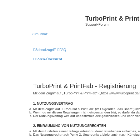
TurboPrint & Prin
Support-Forum
Zum Inhalt
Schnellzugriff
FAQ
Foren-Übersicht
TurboPrint & PrintFab - Registrierung
Mit dem Zugriff auf „TurboPrint & PrintFab“ („https://www.turboprint.d
1. NUTZUNGSVERTRAG
Mit dem Zugriff auf „TurboPrint & PrintFab“ (im Folgenden „das Board“) s
Wenn du mit diesen Regelungen nicht einverstanden bist, so darfst du das
Der Nutzungsvertrag wird auf unbestimmte Zeit geschlossen und kann von 
2. EINRÄUMUNG VON NUTZUNGSRECHTEN
Mit dem Erstellen eines Beitrags erteilst du dem Betreiber ein einfaches
Das Nutzungsrecht nach Punkt 2, Unterpunkt a bleibt auch nach Kündig