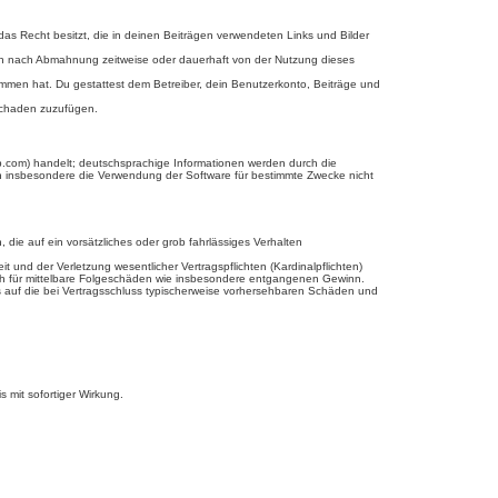
 das Recht besitzt, die in deinen Beiträgen verwendeten Links und Bilder
ich nach Abmahnung zeitweise oder dauerhaft von der Nutzung dieses
enommen hat. Du gestattest dem Betreiber, dein Benutzerkonto, Beiträge und
 Schaden zuzufügen.
b.com) handelt; deutschsprachige Informationen werden durch die
en insbesondere die Verwendung der Software für bestimmte Zwecke nicht
 die auf ein vorsätzliches oder grob fahrlässiges Verhalten
und der Verletzung wesentlicher Vertragspflichten (Kardinalpflichten)
uch für mittelbare Folgeschäden wie insbesondere entgangenen Gewinn.
s auf die bei Vertragsschluss typischerweise vorhersehbaren Schäden und
 mit sofortiger Wirkung.