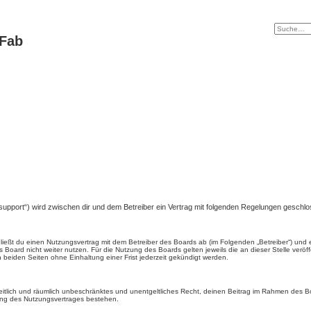
tFab
e/support“) wird zwischen dir und dem Betreiber ein Vertrag mit folgenden Regelungen geschl
chließt du einen Nutzungsvertrag mit dem Betreiber des Boards ab (im Folgenden „Betreiber“) un
 Board nicht weiter nutzen. Für die Nutzung des Boards gelten jeweils die an dieser Stelle veröf
beiden Seiten ohne Einhaltung einer Frist jederzeit gekündigt werden.
, zeitlich und räumlich unbeschränktes und unentgeltliches Recht, deinen Beitrag im Rahmen des 
ung des Nutzungsvertrages bestehen.