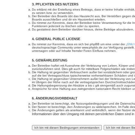
3. PFLICHTEN DES NUTZERS
Du erklärst mit der Erstellung eines Beitrags, dass er keine Inhalte enth
zu setzen bzw. zu verwenden.
Der Betreiber des Boards übt das Hausrecht aus. Bei Verstößen gegen d
Boards ausschließen und dir ein Hausverbot erteilen.
Du nimmst zur Kenntnis, dass der Betreiber keine Verantwortung für die In
Funktionen jederzeit zu löschen oder zu sperren.
Du gestattest dem Betreiber darüber hinaus, deine Beiträge abzuändern,
4. GENERAL PUBLIC LICENSE
Du nimmst zur Kenntnis, dass es sich bei phpBB um eine unter der „
GNU G
deutschsprachige Community unter www.phpbb.de zur Verfügung gestellt. 
untersagen oder auf Inhalte fremder Foren Einfluss nehmen.
5. GEWÄHRLEISTUNG
Der Betreiber haftet mit Ausnahme der Verletzung von Leben, Körper und Ge
zurückzuführen sind. Dies gilt auch für mittelbare Folgeschäden wie in
Die Haftung ist gegenüber Verbrauchern außer bei vorsätzlichem oder gro
auf die bei Vertragsschluss typischerweise vorhersehbaren Schäden und 
Die Haftung ist gegenüber Unternehmern außer bei der Verletzung von Le
im Übrigen der Höhe nach auf die vertragstypischen Durchschnittsschäde
Die Haftungsbegrenzung der Absätze a bis c gilt sinngemäß auch zugunste
Ansprüche für eine Haftung aus zwingendem nationalem Recht bleiben un
6. ÄNDERUNGSVORBEHALT
Der Betreiber ist berechtigt, die Nutzungsbedingungen und die Datenschut
Der Nutzer ist berechtigt, den Änderungen zu widersprechen. Im Falle des
Die Änderungen gelten als anerkannt und verbindlich, wenn der Nutzer 
Informationen über den Umgang mit deinen persönlichen Daten sind in