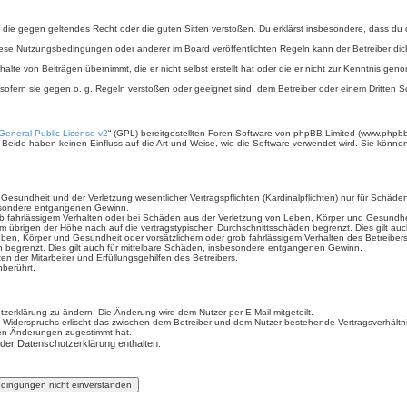
ält, die gegen geltendes Recht oder die guten Sitten verstoßen. Du erklärst insbesondere, dass du
iese Nutzungsbedingungen oder anderer im Board veröffentlichten Regeln kann der Betreiber d
halte von Beiträgen übernimmt, die er nicht selbst erstellt hat oder die er nicht zur Kenntnis g
 sofern sie gegen o. g. Regeln verstoßen oder geeignet sind, dem Betreiber oder einem Dritten
eneral Public License v2
“ (GPL) bereitgestellten Foren-Software von phpBB Limited (www.phpb
Beide haben keinen Einfluss auf die Art und Weise, wie die Software verwendet wird. Sie könn
sundheit und der Verletzung wesentlicher Vertragspflichten (Kardinalpflichten) nur für Schäden,
sbesondere entgangenen Gewinn.
b fahrlässigem Verhalten oder bei Schäden aus der Verletzung von Leben, Körper und Gesundheit 
im übrigen der Höhe nach auf die vertragstypischen Durchschnittsschäden begrenzt. Dies gilt a
ben, Körper und Gesundheit oder vorsätzlichem oder grob fahrlässigem Verhalten des Betreiber
n begrenzt. Dies gilt auch für mittelbare Schäden, insbesondere entgangenen Gewinn.
n der Mitarbeiter und Erfüllungsgehilfen des Betreibers.
berührt.
zerklärung zu ändern. Die Änderung wird dem Nutzer per E-Mail mitgeteilt.
 Widerspruchs erlischt das zwischen dem Betreiber und dem Nutzer bestehende Vertragsverhältnis
den Änderungen zugestimmt hat.
 der Datenschutzerklärung enthalten.