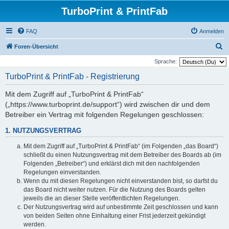
TurboPrint & PrintFab
FAQ
Anmelden
S
Foren-Übersicht
u
Sprache:
c
TurboPrint & PrintFab - Registrierung
h
Mit dem Zugriff auf „TurboPrint & PrintFab“
e
(„https://www.turboprint.de/support“) wird zwischen dir und dem
Betreiber ein Vertrag mit folgenden Regelungen geschlossen:
1. NUTZUNGSVERTRAG
Mit dem Zugriff auf „TurboPrint & PrintFab“ (im Folgenden „das Board“)
schließt du einen Nutzungsvertrag mit dem Betreiber des Boards ab (im
Folgenden „Betreiber“) und erklärst dich mit den nachfolgenden
Regelungen einverstanden.
Wenn du mit diesen Regelungen nicht einverstanden bist, so darfst du
das Board nicht weiter nutzen. Für die Nutzung des Boards gelten
jeweils die an dieser Stelle veröffentlichten Regelungen.
Der Nutzungsvertrag wird auf unbestimmte Zeit geschlossen und kann
von beiden Seiten ohne Einhaltung einer Frist jederzeit gekündigt
werden.