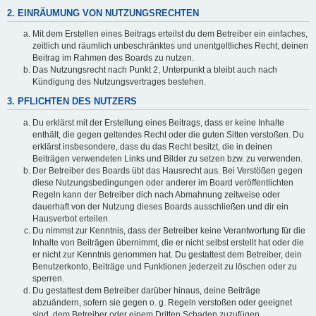
2. EINRÄUMUNG VON NUTZUNGSRECHTEN
Mit dem Erstellen eines Beitrags erteilst du dem Betreiber ein einfaches,
zeitlich und räumlich unbeschränktes und unentgeltliches Recht, deinen
Beitrag im Rahmen des Boards zu nutzen.
Das Nutzungsrecht nach Punkt 2, Unterpunkt a bleibt auch nach
Kündigung des Nutzungsvertrages bestehen.
3. PFLICHTEN DES NUTZERS
Du erklärst mit der Erstellung eines Beitrags, dass er keine Inhalte
enthält, die gegen geltendes Recht oder die guten Sitten verstoßen. Du
erklärst insbesondere, dass du das Recht besitzt, die in deinen
Beiträgen verwendeten Links und Bilder zu setzen bzw. zu verwenden.
Der Betreiber des Boards übt das Hausrecht aus. Bei Verstößen gegen
diese Nutzungsbedingungen oder anderer im Board veröffentlichten
Regeln kann der Betreiber dich nach Abmahnung zeitweise oder
dauerhaft von der Nutzung dieses Boards ausschließen und dir ein
Hausverbot erteilen.
Du nimmst zur Kenntnis, dass der Betreiber keine Verantwortung für die
Inhalte von Beiträgen übernimmt, die er nicht selbst erstellt hat oder die
er nicht zur Kenntnis genommen hat. Du gestattest dem Betreiber, dein
Benutzerkonto, Beiträge und Funktionen jederzeit zu löschen oder zu
sperren.
Du gestattest dem Betreiber darüber hinaus, deine Beiträge
abzuändern, sofern sie gegen o. g. Regeln verstoßen oder geeignet
sind, dem Betreiber oder einem Dritten Schaden zuzufügen.