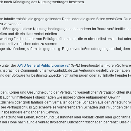
auch nach Kündigung des Nutzungsvertrages bestehen.
ine Inhalte enthält, die gegen geltendes Recht oder die guten Sitten verstoßen. Du 
 zu verwenden.
erstößen gegen diese Nutzungsbedingungen oder anderer im Board veröffentlichte
ßen und dir ein Hausverbot erteilen.
ortung für die Inhalte von Beiträgen übernimmt, die er nicht selbst erstellt hat od
jederzeit zu löschen oder zu sperren.
räge abzuändern, sofern sie gegen o. g. Regeln verstoßen oder geeignet sind, dem
 unter der „
GNU General Public License v2
“ (GPL) bereitgestellten Foren-Softwa
chsprachige Community unter www.phpbb.de zur Verfügung gestellt. Beide haben ke
g der Software für bestimmte Zwecke nicht untersagen oder auf Inhalte fremder F
ben, Körper und Gesundheit und der Verletzung wesentlicher Vertragspflichten (Kard
gilt auch für mittelbare Folgeschäden wie insbesondere entgangenen Gewinn.
ätzlichem oder grob fahrlässigem Verhalten oder bei Schäden aus der Verletzung 
 die bei Vertragsschluss typischerweise vorhersehbaren Schäden und im übrigen de
wie insbesondere entgangenen Gewinn.
erletzung von Leben, Körper und Gesundheit oder vorsätzlichem oder grob fahrläs
der Höhe nach auf die vertragstypischen Durchschnittsschäden begrenzt. Dies gi