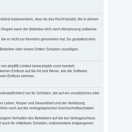
erklärst insbesondere, dass du das Recht besitzt, die in deinen
n Regeln kann der Betreiber dich nach Abmahnung zeitweise
er die er nicht zur Kenntnis genommen hat. Du gestattest dem
 Betreiber oder einem Dritten Schaden zuzufügen.
re von phpBB Limited (www.phpbb.com) handelt;
inen Einfluss auf die Art und Weise, wie die Software
oren Einfluss nehmen.
inalpflichten) nur für Schäden, die auf ein vorsätzliches oder
von Leben, Körper und Gesundheit und der Verletzung
r Höhe nach auf die vertragstypischen Durchschnittsschäden
sigem Verhalten des Betreibers auf die bei Vertragsschluss
lt auch für mittelbare Schäden, insbesondere entgangenen