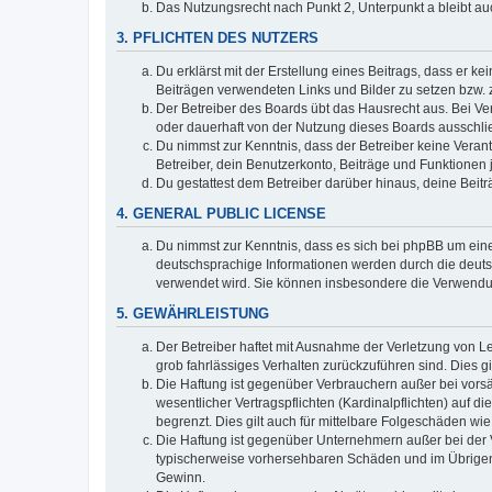
Das Nutzungsrecht nach Punkt 2, Unterpunkt a bleibt 
3. PFLICHTEN DES NUTZERS
Du erklärst mit der Erstellung eines Beitrags, dass er ke
Beiträgen verwendeten Links und Bilder zu setzen bzw.
Der Betreiber des Boards übt das Hausrecht aus. Bei V
oder dauerhaft von der Nutzung dieses Boards ausschlie
Du nimmst zur Kenntnis, dass der Betreiber keine Verantw
Betreiber, dein Benutzerkonto, Beiträge und Funktionen 
Du gestattest dem Betreiber darüber hinaus, deine Beit
4. GENERAL PUBLIC LICENSE
Du nimmst zur Kenntnis, dass es sich bei phpBB um eine
deutschsprachige Informationen werden durch die deuts
verwendet wird. Sie können insbesondere die Verwendun
5. GEWÄHRLEISTUNG
Der Betreiber haftet mit Ausnahme der Verletzung von Le
grob fahrlässiges Verhalten zurückzuführen sind. Dies 
Die Haftung ist gegenüber Verbrauchern außer bei vors
wesentlicher Vertragspflichten (Kardinalpflichten) auf
begrenzt. Dies gilt auch für mittelbare Folgeschäden 
Die Haftung ist gegenüber Unternehmern außer bei der V
typischerweise vorhersehbaren Schäden und im Übrigen 
Gewinn.