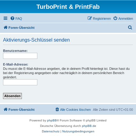
TurboPrint & PrintFab
FAQ
Registrieren
Anmelden
S
Foren-Übersicht
u
Aktivierungs-Schlüssel senden
c
h
Benutzername:
e
E-Mail-Adresse:
Du musst die E-Mail-Adresse angeben, die in deinem Profil hinterlegt ist. Diese hast du
bei der Registrierung angegeben oder nachträglich in deinem persönlichen Bereich
geändert.
Foren-Übersicht
Alle Cookies löschen
Alle Zeiten sind
UTC+01:00
Powered by
phpBB
® Forum Software © phpBB Limited
Deutsche Übersetzung durch
phpBB.de
Datenschutz
|
Nutzungsbedingungen