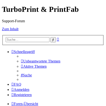
TurboPrint & PrintFab
Support-Forum
Zum Inhalt
Erweiterte
Suche
Suche
Schnellzugriff
Unbeantwortete Themen
Aktive Themen
Suche
FAQ
Anmelden
Registrieren
Foren-Übersicht