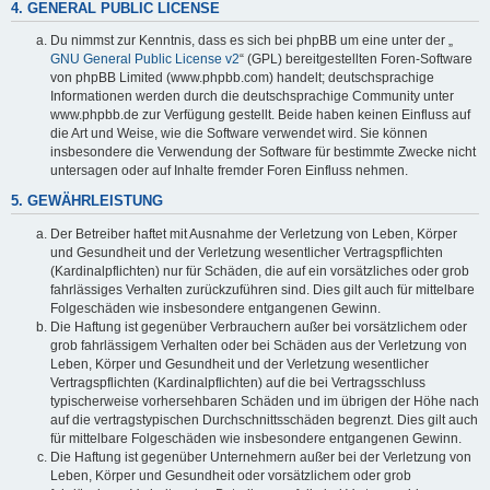
4. GENERAL PUBLIC LICENSE
Du nimmst zur Kenntnis, dass es sich bei phpBB um eine unter der „
GNU General Public License v2
“ (GPL) bereitgestellten Foren-Software
von phpBB Limited (www.phpbb.com) handelt; deutschsprachige
Informationen werden durch die deutschsprachige Community unter
www.phpbb.de zur Verfügung gestellt. Beide haben keinen Einfluss auf
die Art und Weise, wie die Software verwendet wird. Sie können
insbesondere die Verwendung der Software für bestimmte Zwecke nicht
untersagen oder auf Inhalte fremder Foren Einfluss nehmen.
5. GEWÄHRLEISTUNG
Der Betreiber haftet mit Ausnahme der Verletzung von Leben, Körper
und Gesundheit und der Verletzung wesentlicher Vertragspflichten
(Kardinalpflichten) nur für Schäden, die auf ein vorsätzliches oder grob
fahrlässiges Verhalten zurückzuführen sind. Dies gilt auch für mittelbare
Folgeschäden wie insbesondere entgangenen Gewinn.
Die Haftung ist gegenüber Verbrauchern außer bei vorsätzlichem oder
grob fahrlässigem Verhalten oder bei Schäden aus der Verletzung von
Leben, Körper und Gesundheit und der Verletzung wesentlicher
Vertragspflichten (Kardinalpflichten) auf die bei Vertragsschluss
typischerweise vorhersehbaren Schäden und im übrigen der Höhe nach
auf die vertragstypischen Durchschnittsschäden begrenzt. Dies gilt auch
für mittelbare Folgeschäden wie insbesondere entgangenen Gewinn.
Die Haftung ist gegenüber Unternehmern außer bei der Verletzung von
Leben, Körper und Gesundheit oder vorsätzlichem oder grob