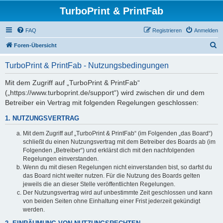
TurboPrint & PrintFab
FAQ
Registrieren
Anmelden
S
Foren-Übersicht
u
TurboPrint & PrintFab - Nutzungsbedingungen
c
h
Mit dem Zugriff auf „TurboPrint & PrintFab“
(„https://www.turboprint.de/support“) wird zwischen dir und dem
e
Betreiber ein Vertrag mit folgenden Regelungen geschlossen:
1. NUTZUNGSVERTRAG
Mit dem Zugriff auf „TurboPrint & PrintFab“ (im Folgenden „das Board“)
schließt du einen Nutzungsvertrag mit dem Betreiber des Boards ab (im
Folgenden „Betreiber“) und erklärst dich mit den nachfolgenden
Regelungen einverstanden.
Wenn du mit diesen Regelungen nicht einverstanden bist, so darfst du
das Board nicht weiter nutzen. Für die Nutzung des Boards gelten
jeweils die an dieser Stelle veröffentlichten Regelungen.
Der Nutzungsvertrag wird auf unbestimmte Zeit geschlossen und kann
von beiden Seiten ohne Einhaltung einer Frist jederzeit gekündigt
werden.