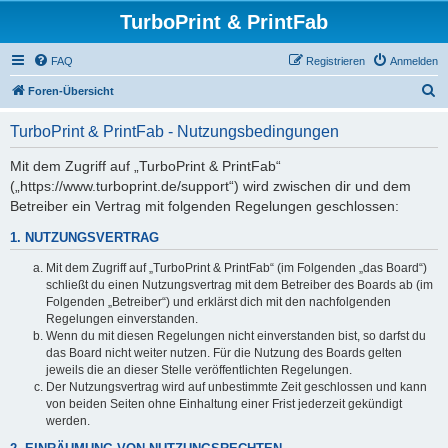
TurboPrint & PrintFab
FAQ
Registrieren
Anmelden
S
Foren-Übersicht
u
TurboPrint & PrintFab - Nutzungsbedingungen
c
h
Mit dem Zugriff auf „TurboPrint & PrintFab“
(„https://www.turboprint.de/support“) wird zwischen dir und dem
e
Betreiber ein Vertrag mit folgenden Regelungen geschlossen:
1. NUTZUNGSVERTRAG
Mit dem Zugriff auf „TurboPrint & PrintFab“ (im Folgenden „das Board“)
schließt du einen Nutzungsvertrag mit dem Betreiber des Boards ab (im
Folgenden „Betreiber“) und erklärst dich mit den nachfolgenden
Regelungen einverstanden.
Wenn du mit diesen Regelungen nicht einverstanden bist, so darfst du
das Board nicht weiter nutzen. Für die Nutzung des Boards gelten
jeweils die an dieser Stelle veröffentlichten Regelungen.
Der Nutzungsvertrag wird auf unbestimmte Zeit geschlossen und kann
von beiden Seiten ohne Einhaltung einer Frist jederzeit gekündigt
werden.