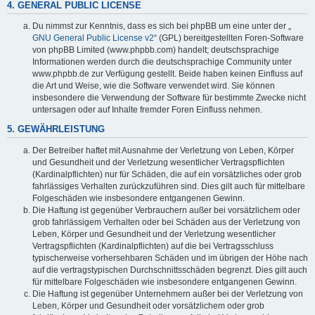
4. GENERAL PUBLIC LICENSE
Du nimmst zur Kenntnis, dass es sich bei phpBB um eine unter der „
GNU General Public License v2
“ (GPL) bereitgestellten Foren-Software
von phpBB Limited (www.phpbb.com) handelt; deutschsprachige
Informationen werden durch die deutschsprachige Community unter
www.phpbb.de zur Verfügung gestellt. Beide haben keinen Einfluss auf
die Art und Weise, wie die Software verwendet wird. Sie können
insbesondere die Verwendung der Software für bestimmte Zwecke nicht
untersagen oder auf Inhalte fremder Foren Einfluss nehmen.
5. GEWÄHRLEISTUNG
Der Betreiber haftet mit Ausnahme der Verletzung von Leben, Körper
und Gesundheit und der Verletzung wesentlicher Vertragspflichten
(Kardinalpflichten) nur für Schäden, die auf ein vorsätzliches oder grob
fahrlässiges Verhalten zurückzuführen sind. Dies gilt auch für mittelbare
Folgeschäden wie insbesondere entgangenen Gewinn.
Die Haftung ist gegenüber Verbrauchern außer bei vorsätzlichem oder
grob fahrlässigem Verhalten oder bei Schäden aus der Verletzung von
Leben, Körper und Gesundheit und der Verletzung wesentlicher
Vertragspflichten (Kardinalpflichten) auf die bei Vertragsschluss
typischerweise vorhersehbaren Schäden und im übrigen der Höhe nach
auf die vertragstypischen Durchschnittsschäden begrenzt. Dies gilt auch
für mittelbare Folgeschäden wie insbesondere entgangenen Gewinn.
Die Haftung ist gegenüber Unternehmern außer bei der Verletzung von
Leben, Körper und Gesundheit oder vorsätzlichem oder grob