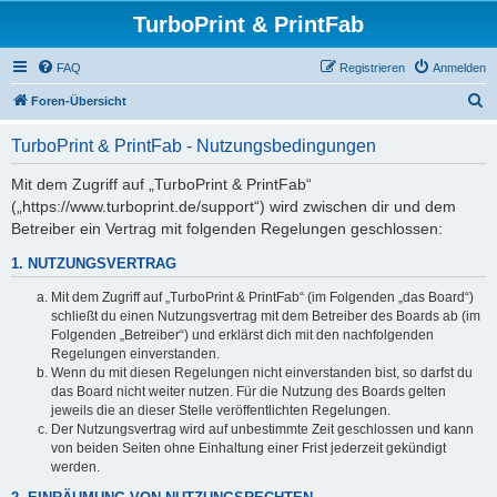
TurboPrint & PrintFab
FAQ
Registrieren
Anmelden
S
Foren-Übersicht
u
TurboPrint & PrintFab - Nutzungsbedingungen
c
h
Mit dem Zugriff auf „TurboPrint & PrintFab“
(„https://www.turboprint.de/support“) wird zwischen dir und dem
e
Betreiber ein Vertrag mit folgenden Regelungen geschlossen:
1. NUTZUNGSVERTRAG
Mit dem Zugriff auf „TurboPrint & PrintFab“ (im Folgenden „das Board“)
schließt du einen Nutzungsvertrag mit dem Betreiber des Boards ab (im
Folgenden „Betreiber“) und erklärst dich mit den nachfolgenden
Regelungen einverstanden.
Wenn du mit diesen Regelungen nicht einverstanden bist, so darfst du
das Board nicht weiter nutzen. Für die Nutzung des Boards gelten
jeweils die an dieser Stelle veröffentlichten Regelungen.
Der Nutzungsvertrag wird auf unbestimmte Zeit geschlossen und kann
von beiden Seiten ohne Einhaltung einer Frist jederzeit gekündigt
werden.