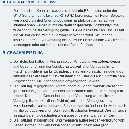
4. GENERAL PUBLIC LICENSE
Du nimmst zur Kenntnis, dass es sich bei phpBB um eine unter der „
GNU General Public License v2
“ (GPL) bereitgestellten Foren-Software
von phpBB Limited (www.phpbb.com) handelt; deutschsprachige
Informationen werden durch die deutschsprachige Community unter
www.phpbb.de zur Verfügung gestellt. Beide haben keinen Einfluss auf
die Art und Weise, wie die Software verwendet wird. Sie können
insbesondere die Verwendung der Software für bestimmte Zwecke nicht
untersagen oder auf Inhalte fremder Foren Einfluss nehmen.
5. GEWÄHRLEISTUNG
Der Betreiber haftet mit Ausnahme der Verletzung von Leben, Körper
und Gesundheit und der Verletzung wesentlicher Vertragspflichten
(Kardinalpflichten) nur für Schäden, die auf ein vorsätzliches oder grob
fahrlässiges Verhalten zurückzuführen sind. Dies gilt auch für mittelbare
Folgeschäden wie insbesondere entgangenen Gewinn.
Die Haftung ist gegenüber Verbrauchern außer bei vorsätzlichem oder
grob fahrlässigem Verhalten oder bei Schäden aus der Verletzung von
Leben, Körper und Gesundheit und der Verletzung wesentlicher
Vertragspflichten (Kardinalpflichten) auf die bei Vertragsschluss
typischerweise vorhersehbaren Schäden und im übrigen der Höhe nach
auf die vertragstypischen Durchschnittsschäden begrenzt. Dies gilt auch
für mittelbare Folgeschäden wie insbesondere entgangenen Gewinn.
Die Haftung ist gegenüber Unternehmern außer bei der Verletzung von
Leben, Körper und Gesundheit oder vorsätzlichem oder grob