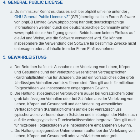
4. GENERAL PUBLIC LICENSE
Du nimmst zur Kenntnis, dass es sich bei phpBB um eine unter der „
GNU General Public License v2
“ (GPL) bereitgestellten Foren-Software
von phpBB Limited (www.phpbb.com) handelt; deutschsprachige
Informationen werden durch die deutschsprachige Community unter
www.phpbb.de zur Verfügung gestellt. Beide haben keinen Einfluss auf
die Art und Weise, wie die Software verwendet wird. Sie können
insbesondere die Verwendung der Software für bestimmte Zwecke nicht
untersagen oder auf Inhalte fremder Foren Einfluss nehmen.
5. GEWÄHRLEISTUNG
Der Betreiber haftet mit Ausnahme der Verletzung von Leben, Körper
und Gesundheit und der Verletzung wesentlicher Vertragspflichten
(Kardinalpflichten) nur für Schäden, die auf ein vorsätzliches oder grob
fahrlässiges Verhalten zurückzuführen sind. Dies gilt auch für mittelbare
Folgeschäden wie insbesondere entgangenen Gewinn.
Die Haftung ist gegenüber Verbrauchern außer bei vorsätzlichem oder
grob fahrlässigem Verhalten oder bei Schäden aus der Verletzung von
Leben, Körper und Gesundheit und der Verletzung wesentlicher
Vertragspflichten (Kardinalpflichten) auf die bei Vertragsschluss
typischerweise vorhersehbaren Schäden und im übrigen der Höhe nach
auf die vertragstypischen Durchschnittsschäden begrenzt. Dies gilt auch
für mittelbare Folgeschäden wie insbesondere entgangenen Gewinn.
Die Haftung ist gegenüber Unternehmern außer bei der Verletzung von
Leben, Körper und Gesundheit oder vorsätzlichem oder grob