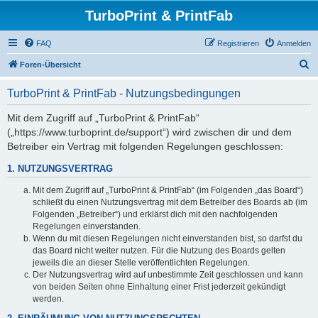
TurboPrint & PrintFab
FAQ
Registrieren
Anmelden
S
Foren-Übersicht
u
TurboPrint & PrintFab - Nutzungsbedingungen
c
h
Mit dem Zugriff auf „TurboPrint & PrintFab“
(„https://www.turboprint.de/support“) wird zwischen dir und dem
e
Betreiber ein Vertrag mit folgenden Regelungen geschlossen:
1. NUTZUNGSVERTRAG
Mit dem Zugriff auf „TurboPrint & PrintFab“ (im Folgenden „das Board“)
schließt du einen Nutzungsvertrag mit dem Betreiber des Boards ab (im
Folgenden „Betreiber“) und erklärst dich mit den nachfolgenden
Regelungen einverstanden.
Wenn du mit diesen Regelungen nicht einverstanden bist, so darfst du
das Board nicht weiter nutzen. Für die Nutzung des Boards gelten
jeweils die an dieser Stelle veröffentlichten Regelungen.
Der Nutzungsvertrag wird auf unbestimmte Zeit geschlossen und kann
von beiden Seiten ohne Einhaltung einer Frist jederzeit gekündigt
werden.