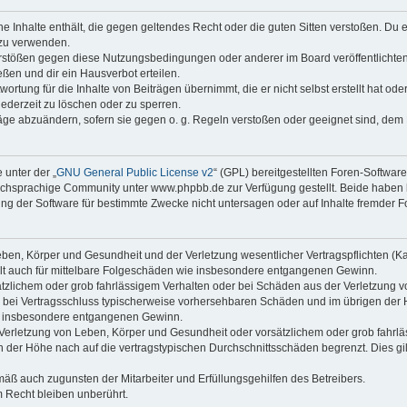
ine Inhalte enthält, die gegen geltendes Recht oder die guten Sitten verstoßen. Du 
 zu verwenden.
erstößen gegen diese Nutzungsbedingungen oder anderer im Board veröffentlichte
ßen und dir ein Hausverbot erteilen.
ortung für die Inhalte von Beiträgen übernimmt, die er nicht selbst erstellt hat od
jederzeit zu löschen oder zu sperren.
räge abzuändern, sofern sie gegen o. g. Regeln verstoßen oder geeignet sind, dem
 unter der „
GNU General Public License v2
“ (GPL) bereitgestellten Foren-Softwa
chsprachige Community unter www.phpbb.de zur Verfügung gestellt. Beide haben ke
g der Software für bestimmte Zwecke nicht untersagen oder auf Inhalte fremder F
ben, Körper und Gesundheit und der Verletzung wesentlicher Vertragspflichten (Kard
gilt auch für mittelbare Folgeschäden wie insbesondere entgangenen Gewinn.
ätzlichem oder grob fahrlässigem Verhalten oder bei Schäden aus der Verletzung 
 die bei Vertragsschluss typischerweise vorhersehbaren Schäden und im übrigen de
wie insbesondere entgangenen Gewinn.
erletzung von Leben, Körper und Gesundheit oder vorsätzlichem oder grob fahrläs
der Höhe nach auf die vertragstypischen Durchschnittsschäden begrenzt. Dies gi
mäß auch zugunsten der Mitarbeiter und Erfüllungsgehilfen des Betreibers.
 Recht bleiben unberührt.