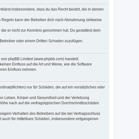
erklärst insbesondere, dass du das Recht besitzt, die in deinen
n Regeln kann der Betreiber dich nach Abmahnung zeitweise
er die er nicht zur Kenntnis genommen hat. Du gestattest dem
 Betreiber oder einem Dritten Schaden zuzufügen.
re von phpBB Limited (www.phpbb.com) handelt;
inen Einfluss auf die Art und Weise, wie die Software
oren Einfluss nehmen.
inalpflichten) nur für Schäden, die auf ein vorsätzliches oder
von Leben, Körper und Gesundheit und der Verletzung
r Höhe nach auf die vertragstypischen Durchschnittsschäden
sigem Verhalten des Betreibers auf die bei Vertragsschluss
lt auch für mittelbare Schäden, insbesondere entgangenen