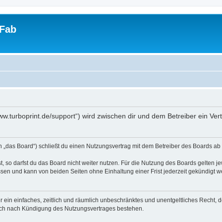
tFab
/www.turboprint.de/support“) wird zwischen dir und dem Betreiber ein V
en „das Board“) schließt du einen Nutzungsvertrag mit dem Betreiber des Boards ab 
 so darfst du das Board nicht weiter nutzen. Für die Nutzung des Boards gelten jew
sen und kann von beiden Seiten ohne Einhaltung einer Frist jederzeit gekündigt w
ber ein einfaches, zeitlich und räumlich unbeschränktes und unentgeltliches Recht
auch nach Kündigung des Nutzungsvertrages bestehen.