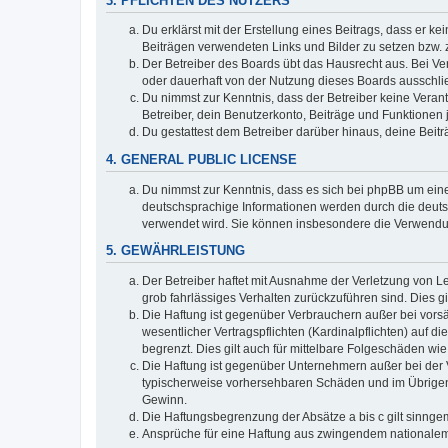
3. PFLICHTEN DES NUTZERS
Du erklärst mit der Erstellung eines Beitrags, dass er ke
Beiträgen verwendeten Links und Bilder zu setzen bzw.
Der Betreiber des Boards übt das Hausrecht aus. Bei V
oder dauerhaft von der Nutzung dieses Boards ausschlie
Du nimmst zur Kenntnis, dass der Betreiber keine Verantw
Betreiber, dein Benutzerkonto, Beiträge und Funktionen 
Du gestattest dem Betreiber darüber hinaus, deine Beit
4. GENERAL PUBLIC LICENSE
Du nimmst zur Kenntnis, dass es sich bei phpBB um eine
deutschsprachige Informationen werden durch die deuts
verwendet wird. Sie können insbesondere die Verwendun
5. GEWÄHRLEISTUNG
Der Betreiber haftet mit Ausnahme der Verletzung von Le
grob fahrlässiges Verhalten zurückzuführen sind. Dies 
Die Haftung ist gegenüber Verbrauchern außer bei vors
wesentlicher Vertragspflichten (Kardinalpflichten) auf
begrenzt. Dies gilt auch für mittelbare Folgeschäden 
Die Haftung ist gegenüber Unternehmern außer bei der V
typischerweise vorhersehbaren Schäden und im Übrigen 
Gewinn.
Die Haftungsbegrenzung der Absätze a bis c gilt sinnge
Ansprüche für eine Haftung aus zwingendem nationalem