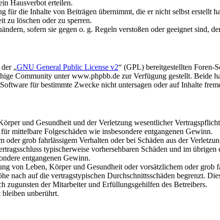
in Hausverbot erteilen.
für die Inhalte von Beiträgen übernimmt, die er nicht selbst erstellt 
it zu löschen oder zu sperren.
uändern, sofern sie gegen o. g. Regeln verstoßen oder geeignet sind, 
 der „
GNU General Public License v2
“ (GPL) bereitgestellten Foren
hige Community unter www.phpbb.de zur Verfügung gestellt. Beide hab
oftware für bestimmte Zwecke nicht untersagen oder auf Inhalte frem
rper und Gesundheit und der Verletzung wesentlicher Vertragspflichten
ch für mittelbare Folgeschäden wie insbesondere entgangenen Gewinn.
em oder grob fahrlässigem Verhalten oder bei Schäden aus der Verletz
i Vertragsschluss typischerweise vorhersehbaren Schäden und im übrigen
besondere entgangenen Gewinn.
ng von Leben, Körper und Gesundheit oder vorsätzlichem oder grob fah
e nach auf die vertragstypischen Durchschnittsschäden begrenzt. Dies
h zugunsten der Mitarbeiter und Erfüllungsgehilfen des Betreibers.
bleiben unberührt.