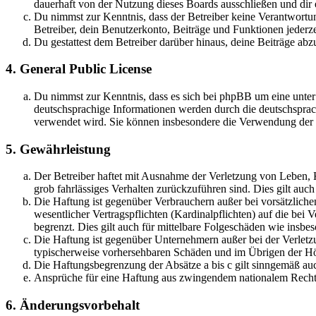
dauerhaft von der Nutzung dieses Boards ausschließen und dir e
Du nimmst zur Kenntnis, dass der Betreiber keine Verantwortung 
Betreiber, dein Benutzerkonto, Beiträge und Funktionen jederze
Du gestattest dem Betreiber darüber hinaus, deine Beiträge abz
4. General Public License
Du nimmst zur Kenntnis, dass es sich bei phpBB um eine unter
deutschsprachige Informationen werden durch die deutschsprac
verwendet wird. Sie können insbesondere die Verwendung der S
5. Gewährleistung
Der Betreiber haftet mit Ausnahme der Verletzung von Leben, Kö
grob fahrlässiges Verhalten zurückzuführen sind. Dies gilt au
Die Haftung ist gegenüber Verbrauchern außer bei vorsätzlich
wesentlicher Vertragspflichten (Kardinalpflichten) auf die be
begrenzt. Dies gilt auch für mittelbare Folgeschäden wie ins
Die Haftung ist gegenüber Unternehmern außer bei der Verletzu
typischerweise vorhersehbaren Schäden und im Übrigen der Höh
Die Haftungsbegrenzung der Absätze a bis c gilt sinngemäß auc
Ansprüche für eine Haftung aus zwingendem nationalem Recht 
6. Änderungsvorbehalt