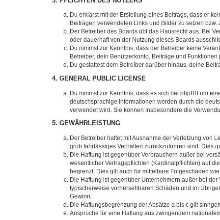
3. PFLICHTEN DES NUTZERS
Du erklärst mit der Erstellung eines Beitrags, dass er ke
Beiträgen verwendeten Links und Bilder zu setzen bzw.
Der Betreiber des Boards übt das Hausrecht aus. Bei V
oder dauerhaft von der Nutzung dieses Boards ausschlie
Du nimmst zur Kenntnis, dass der Betreiber keine Verantw
Betreiber, dein Benutzerkonto, Beiträge und Funktionen 
Du gestattest dem Betreiber darüber hinaus, deine Beit
4. GENERAL PUBLIC LICENSE
Du nimmst zur Kenntnis, dass es sich bei phpBB um eine
deutschsprachige Informationen werden durch die deuts
verwendet wird. Sie können insbesondere die Verwendun
5. GEWÄHRLEISTUNG
Der Betreiber haftet mit Ausnahme der Verletzung von Le
grob fahrlässiges Verhalten zurückzuführen sind. Dies 
Die Haftung ist gegenüber Verbrauchern außer bei vors
wesentlicher Vertragspflichten (Kardinalpflichten) auf
begrenzt. Dies gilt auch für mittelbare Folgeschäden 
Die Haftung ist gegenüber Unternehmern außer bei der V
typischerweise vorhersehbaren Schäden und im Übrigen 
Gewinn.
Die Haftungsbegrenzung der Absätze a bis c gilt sinnge
Ansprüche für eine Haftung aus zwingendem nationalem