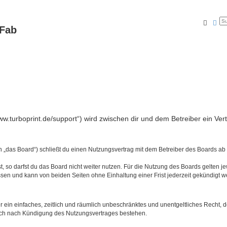
Suche
Erw
tFab
/www.turboprint.de/support“) wird zwischen dir und dem Betreiber ein V
en „das Board“) schließt du einen Nutzungsvertrag mit dem Betreiber des Boards ab 
 so darfst du das Board nicht weiter nutzen. Für die Nutzung des Boards gelten jew
sen und kann von beiden Seiten ohne Einhaltung einer Frist jederzeit gekündigt w
ber ein einfaches, zeitlich und räumlich unbeschränktes und unentgeltliches Recht
auch nach Kündigung des Nutzungsvertrages bestehen.