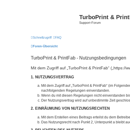
TurboPrint & Prin
Support-Forum
Schnellzugriff
FAQ
Foren-Übersicht
TurboPrint & PrintFab - Nutzungsbedingungen
Mit dem Zugriff auf „TurboPrint & PrintFab“ („https:/
1. NUTZUNGSVERTRAG
Mit dem Zugriff auf „TurboPrint & PrintFab“ (im Folgend
nachfolgenden Regelungen einverstanden.
Wenn du mit diesen Regelungen nicht einverstanden bist,
Der Nutzungsvertrag wird auf unbestimmte Zeit geschlos
2. EINRÄUMUNG VON NUTZUNGSRECHTEN
Mit dem Erstellen eines Beitrags erteilst du dem Betrei
Das Nutzungsrecht nach Punkt 2, Unterpunkt a bleibt 