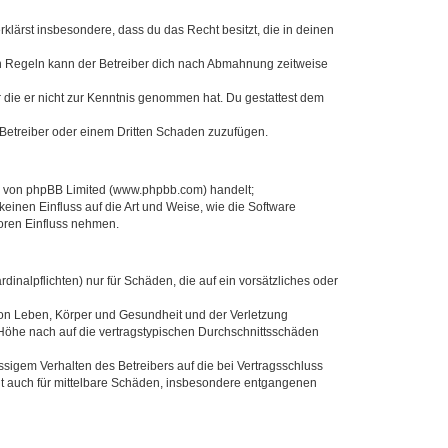
erklärst insbesondere, dass du das Recht besitzt, die in deinen
n Regeln kann der Betreiber dich nach Abmahnung zeitweise
er die er nicht zur Kenntnis genommen hat. Du gestattest dem
 Betreiber oder einem Dritten Schaden zuzufügen.
re von phpBB Limited (www.phpbb.com) handelt;
inen Einfluss auf die Art und Weise, wie die Software
oren Einfluss nehmen.
inalpflichten) nur für Schäden, die auf ein vorsätzliches oder
von Leben, Körper und Gesundheit und der Verletzung
r Höhe nach auf die vertragstypischen Durchschnittsschäden
sigem Verhalten des Betreibers auf die bei Vertragsschluss
lt auch für mittelbare Schäden, insbesondere entgangenen