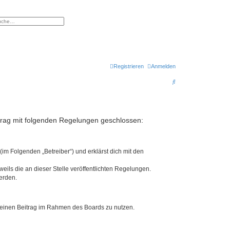
eiterte Suche
Registrieren
Anmelden
S
u
c
h
ertrag mit folgenden Regelungen geschlossen:
e
(im Folgenden „Betreiber“) und erklärst dich mit den
eils die an dieser Stelle veröffentlichten Regelungen.
erden.
, deinen Beitrag im Rahmen des Boards zu nutzen.