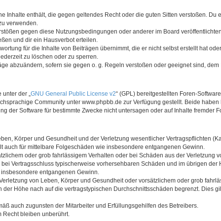
ine Inhalte enthält, die gegen geltendes Recht oder die guten Sitten verstoßen. Du 
 zu verwenden.
erstößen gegen diese Nutzungsbedingungen oder anderer im Board veröffentlichte
ßen und dir ein Hausverbot erteilen.
ortung für die Inhalte von Beiträgen übernimmt, die er nicht selbst erstellt hat od
jederzeit zu löschen oder zu sperren.
räge abzuändern, sofern sie gegen o. g. Regeln verstoßen oder geeignet sind, dem
 unter der „
GNU General Public License v2
“ (GPL) bereitgestellten Foren-Softwa
chsprachige Community unter www.phpbb.de zur Verfügung gestellt. Beide haben ke
g der Software für bestimmte Zwecke nicht untersagen oder auf Inhalte fremder F
ben, Körper und Gesundheit und der Verletzung wesentlicher Vertragspflichten (Kard
gilt auch für mittelbare Folgeschäden wie insbesondere entgangenen Gewinn.
ätzlichem oder grob fahrlässigem Verhalten oder bei Schäden aus der Verletzung 
 die bei Vertragsschluss typischerweise vorhersehbaren Schäden und im übrigen de
wie insbesondere entgangenen Gewinn.
erletzung von Leben, Körper und Gesundheit oder vorsätzlichem oder grob fahrläs
der Höhe nach auf die vertragstypischen Durchschnittsschäden begrenzt. Dies gi
mäß auch zugunsten der Mitarbeiter und Erfüllungsgehilfen des Betreibers.
 Recht bleiben unberührt.