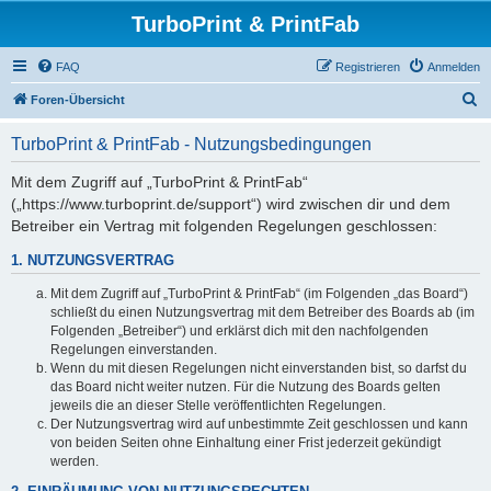
TurboPrint & PrintFab
FAQ
Registrieren
Anmelden
S
Foren-Übersicht
u
TurboPrint & PrintFab - Nutzungsbedingungen
c
h
Mit dem Zugriff auf „TurboPrint & PrintFab“
(„https://www.turboprint.de/support“) wird zwischen dir und dem
e
Betreiber ein Vertrag mit folgenden Regelungen geschlossen:
1. NUTZUNGSVERTRAG
Mit dem Zugriff auf „TurboPrint & PrintFab“ (im Folgenden „das Board“)
schließt du einen Nutzungsvertrag mit dem Betreiber des Boards ab (im
Folgenden „Betreiber“) und erklärst dich mit den nachfolgenden
Regelungen einverstanden.
Wenn du mit diesen Regelungen nicht einverstanden bist, so darfst du
das Board nicht weiter nutzen. Für die Nutzung des Boards gelten
jeweils die an dieser Stelle veröffentlichten Regelungen.
Der Nutzungsvertrag wird auf unbestimmte Zeit geschlossen und kann
von beiden Seiten ohne Einhaltung einer Frist jederzeit gekündigt
werden.