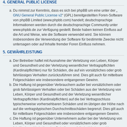
4. GENERAL PUBLIC LICENSE
Du nimmst zur Kenntnis, dass es sich bei phpBB um eine unter der „
GNU General Public License v2
“ (GPL) bereitgestellten Foren-Software
von phpBB Limited (www.phpbb.com) handelt; deutschsprachige
Informationen werden durch die deutschsprachige Community unter
www.phpbb.de zur Verfügung gestellt. Beide haben keinen Einfluss auf
die Art und Weise, wie die Software verwendet wird. Sie können
insbesondere die Verwendung der Software für bestimmte Zwecke nicht
untersagen oder auf Inhalte fremder Foren Einfluss nehmen.
5. GEWÄHRLEISTUNG
Der Betreiber haftet mit Ausnahme der Verletzung von Leben, Körper
und Gesundheit und der Verletzung wesentlicher Vertragspflichten
(Kardinalpflichten) nur für Schäden, die auf ein vorsätzliches oder grob
fahrlässiges Verhalten zurückzuführen sind. Dies gilt auch für mittelbare
Folgeschäden wie insbesondere entgangenen Gewinn.
Die Haftung ist gegenüber Verbrauchern außer bei vorsätzlichem oder
grob fahrlässigem Verhalten oder bei Schäden aus der Verletzung von
Leben, Körper und Gesundheit und der Verletzung wesentlicher
Vertragspflichten (Kardinalpflichten) auf die bei Vertragsschluss
typischerweise vorhersehbaren Schäden und im übrigen der Höhe nach
auf die vertragstypischen Durchschnittsschäden begrenzt. Dies gilt auch
für mittelbare Folgeschäden wie insbesondere entgangenen Gewinn.
Die Haftung ist gegenüber Unternehmern außer bei der Verletzung von
Leben, Körper und Gesundheit oder vorsätzlichem oder grob