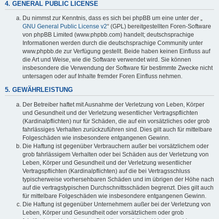
4. GENERAL PUBLIC LICENSE
Du nimmst zur Kenntnis, dass es sich bei phpBB um eine unter der „
GNU General Public License v2
“ (GPL) bereitgestellten Foren-Software
von phpBB Limited (www.phpbb.com) handelt; deutschsprachige
Informationen werden durch die deutschsprachige Community unter
www.phpbb.de zur Verfügung gestellt. Beide haben keinen Einfluss auf
die Art und Weise, wie die Software verwendet wird. Sie können
insbesondere die Verwendung der Software für bestimmte Zwecke nicht
untersagen oder auf Inhalte fremder Foren Einfluss nehmen.
5. GEWÄHRLEISTUNG
Der Betreiber haftet mit Ausnahme der Verletzung von Leben, Körper
und Gesundheit und der Verletzung wesentlicher Vertragspflichten
(Kardinalpflichten) nur für Schäden, die auf ein vorsätzliches oder grob
fahrlässiges Verhalten zurückzuführen sind. Dies gilt auch für mittelbare
Folgeschäden wie insbesondere entgangenen Gewinn.
Die Haftung ist gegenüber Verbrauchern außer bei vorsätzlichem oder
grob fahrlässigem Verhalten oder bei Schäden aus der Verletzung von
Leben, Körper und Gesundheit und der Verletzung wesentlicher
Vertragspflichten (Kardinalpflichten) auf die bei Vertragsschluss
typischerweise vorhersehbaren Schäden und im übrigen der Höhe nach
auf die vertragstypischen Durchschnittsschäden begrenzt. Dies gilt auch
für mittelbare Folgeschäden wie insbesondere entgangenen Gewinn.
Die Haftung ist gegenüber Unternehmern außer bei der Verletzung von
Leben, Körper und Gesundheit oder vorsätzlichem oder grob