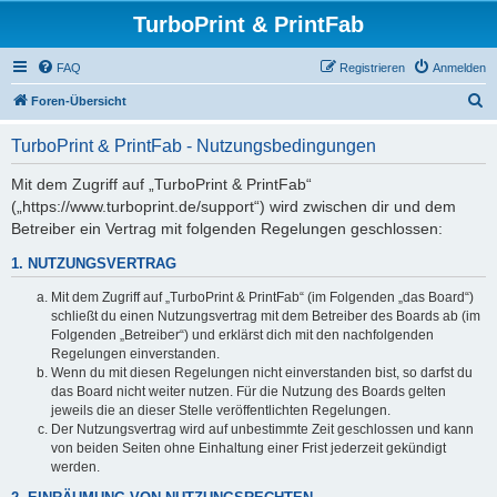
TurboPrint & PrintFab
FAQ
Registrieren
Anmelden
S
Foren-Übersicht
u
TurboPrint & PrintFab - Nutzungsbedingungen
c
h
Mit dem Zugriff auf „TurboPrint & PrintFab“
(„https://www.turboprint.de/support“) wird zwischen dir und dem
e
Betreiber ein Vertrag mit folgenden Regelungen geschlossen:
1. NUTZUNGSVERTRAG
Mit dem Zugriff auf „TurboPrint & PrintFab“ (im Folgenden „das Board“)
schließt du einen Nutzungsvertrag mit dem Betreiber des Boards ab (im
Folgenden „Betreiber“) und erklärst dich mit den nachfolgenden
Regelungen einverstanden.
Wenn du mit diesen Regelungen nicht einverstanden bist, so darfst du
das Board nicht weiter nutzen. Für die Nutzung des Boards gelten
jeweils die an dieser Stelle veröffentlichten Regelungen.
Der Nutzungsvertrag wird auf unbestimmte Zeit geschlossen und kann
von beiden Seiten ohne Einhaltung einer Frist jederzeit gekündigt
werden.