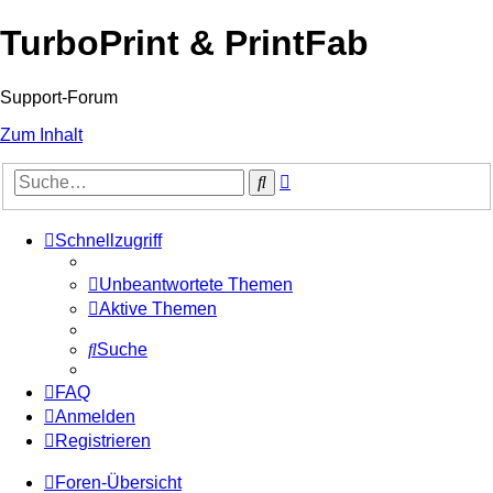
TurboPrint & PrintFab
Support-Forum
Zum Inhalt
Erweiterte
Suche
Suche
Schnellzugriff
Unbeantwortete Themen
Aktive Themen
Suche
FAQ
Anmelden
Registrieren
Foren-Übersicht