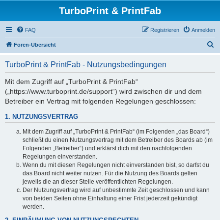
TurboPrint & PrintFab
FAQ
Registrieren
Anmelden
S
Foren-Übersicht
u
TurboPrint & PrintFab - Nutzungsbedingungen
c
h
Mit dem Zugriff auf „TurboPrint & PrintFab“
(„https://www.turboprint.de/support“) wird zwischen dir und dem
e
Betreiber ein Vertrag mit folgenden Regelungen geschlossen:
1. NUTZUNGSVERTRAG
Mit dem Zugriff auf „TurboPrint & PrintFab“ (im Folgenden „das Board“)
schließt du einen Nutzungsvertrag mit dem Betreiber des Boards ab (im
Folgenden „Betreiber“) und erklärst dich mit den nachfolgenden
Regelungen einverstanden.
Wenn du mit diesen Regelungen nicht einverstanden bist, so darfst du
das Board nicht weiter nutzen. Für die Nutzung des Boards gelten
jeweils die an dieser Stelle veröffentlichten Regelungen.
Der Nutzungsvertrag wird auf unbestimmte Zeit geschlossen und kann
von beiden Seiten ohne Einhaltung einer Frist jederzeit gekündigt
werden.