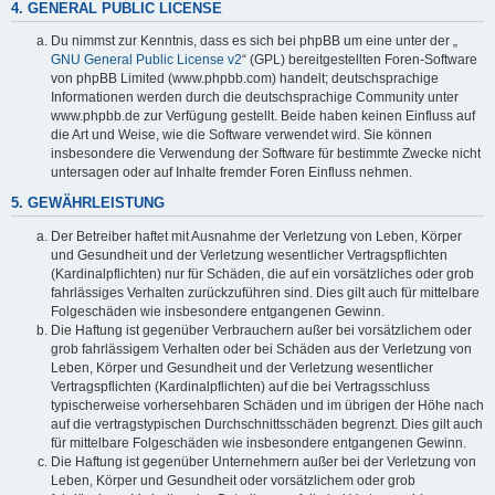
4. GENERAL PUBLIC LICENSE
Du nimmst zur Kenntnis, dass es sich bei phpBB um eine unter der „
GNU General Public License v2
“ (GPL) bereitgestellten Foren-Software
von phpBB Limited (www.phpbb.com) handelt; deutschsprachige
Informationen werden durch die deutschsprachige Community unter
www.phpbb.de zur Verfügung gestellt. Beide haben keinen Einfluss auf
die Art und Weise, wie die Software verwendet wird. Sie können
insbesondere die Verwendung der Software für bestimmte Zwecke nicht
untersagen oder auf Inhalte fremder Foren Einfluss nehmen.
5. GEWÄHRLEISTUNG
Der Betreiber haftet mit Ausnahme der Verletzung von Leben, Körper
und Gesundheit und der Verletzung wesentlicher Vertragspflichten
(Kardinalpflichten) nur für Schäden, die auf ein vorsätzliches oder grob
fahrlässiges Verhalten zurückzuführen sind. Dies gilt auch für mittelbare
Folgeschäden wie insbesondere entgangenen Gewinn.
Die Haftung ist gegenüber Verbrauchern außer bei vorsätzlichem oder
grob fahrlässigem Verhalten oder bei Schäden aus der Verletzung von
Leben, Körper und Gesundheit und der Verletzung wesentlicher
Vertragspflichten (Kardinalpflichten) auf die bei Vertragsschluss
typischerweise vorhersehbaren Schäden und im übrigen der Höhe nach
auf die vertragstypischen Durchschnittsschäden begrenzt. Dies gilt auch
für mittelbare Folgeschäden wie insbesondere entgangenen Gewinn.
Die Haftung ist gegenüber Unternehmern außer bei der Verletzung von
Leben, Körper und Gesundheit oder vorsätzlichem oder grob