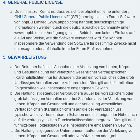
4. GENERAL PUBLIC LICENSE
Du nimmst zur Kenntnis, dass es sich bei phpBB um eine unter der „
GNU General Public License v2
“ (GPL) bereitgestellten Foren-Software
von phpBB Limited (www.phpbb.com) handelt; deutschsprachige
Informationen werden durch die deutschsprachige Community unter
www.phpbb.de zur Verfügung gestellt. Beide haben keinen Einfluss auf
die Art und Weise, wie die Software verwendet wird. Sie können
insbesondere die Verwendung der Software für bestimmte Zwecke nicht
untersagen oder auf Inhalte fremder Foren Einfluss nehmen.
5. GEWÄHRLEISTUNG
Der Betreiber haftet mit Ausnahme der Verletzung von Leben, Körper
und Gesundheit und der Verletzung wesentlicher Vertragspflichten
(Kardinalpflichten) nur für Schäden, die auf ein vorsätzliches oder grob
fahrlässiges Verhalten zurückzuführen sind. Dies gilt auch für mittelbare
Folgeschäden wie insbesondere entgangenen Gewinn.
Die Haftung ist gegenüber Verbrauchern außer bei vorsätzlichem oder
grob fahrlässigem Verhalten oder bei Schäden aus der Verletzung von
Leben, Körper und Gesundheit und der Verletzung wesentlicher
Vertragspflichten (Kardinalpflichten) auf die bei Vertragsschluss
typischerweise vorhersehbaren Schäden und im übrigen der Höhe nach
auf die vertragstypischen Durchschnittsschäden begrenzt. Dies gilt auch
für mittelbare Folgeschäden wie insbesondere entgangenen Gewinn.
Die Haftung ist gegenüber Unternehmern außer bei der Verletzung von
Leben, Körper und Gesundheit oder vorsätzlichem oder grob