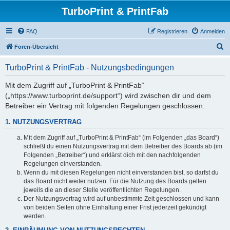
TurboPrint & PrintFab
FAQ
Registrieren
Anmelden
S
Foren-Übersicht
u
TurboPrint & PrintFab - Nutzungsbedingungen
c
h
Mit dem Zugriff auf „TurboPrint & PrintFab“
(„https://www.turboprint.de/support“) wird zwischen dir und dem
e
Betreiber ein Vertrag mit folgenden Regelungen geschlossen:
1. NUTZUNGSVERTRAG
Mit dem Zugriff auf „TurboPrint & PrintFab“ (im Folgenden „das Board“)
schließt du einen Nutzungsvertrag mit dem Betreiber des Boards ab (im
Folgenden „Betreiber“) und erklärst dich mit den nachfolgenden
Regelungen einverstanden.
Wenn du mit diesen Regelungen nicht einverstanden bist, so darfst du
das Board nicht weiter nutzen. Für die Nutzung des Boards gelten
jeweils die an dieser Stelle veröffentlichten Regelungen.
Der Nutzungsvertrag wird auf unbestimmte Zeit geschlossen und kann
von beiden Seiten ohne Einhaltung einer Frist jederzeit gekündigt
werden.