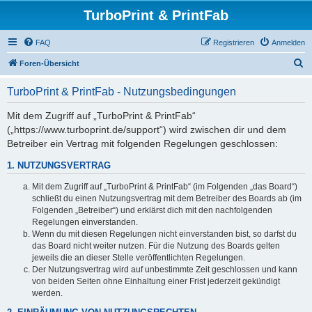
TurboPrint & PrintFab
FAQ
Registrieren
Anmelden
S
Foren-Übersicht
u
TurboPrint & PrintFab - Nutzungsbedingungen
c
h
Mit dem Zugriff auf „TurboPrint & PrintFab“
(„https://www.turboprint.de/support“) wird zwischen dir und dem
e
Betreiber ein Vertrag mit folgenden Regelungen geschlossen:
1. NUTZUNGSVERTRAG
Mit dem Zugriff auf „TurboPrint & PrintFab“ (im Folgenden „das Board“)
schließt du einen Nutzungsvertrag mit dem Betreiber des Boards ab (im
Folgenden „Betreiber“) und erklärst dich mit den nachfolgenden
Regelungen einverstanden.
Wenn du mit diesen Regelungen nicht einverstanden bist, so darfst du
das Board nicht weiter nutzen. Für die Nutzung des Boards gelten
jeweils die an dieser Stelle veröffentlichten Regelungen.
Der Nutzungsvertrag wird auf unbestimmte Zeit geschlossen und kann
von beiden Seiten ohne Einhaltung einer Frist jederzeit gekündigt
werden.