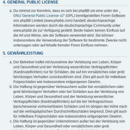
4. GENERAL PUBLIC LICENSE
Du nimmst zur Kenntnis, dass es sich bei phpBB um eine unter der „
GNU General Public License v2
“ (GPL) bereitgestellten Foren-Software
von phpBB Limited (www.phpbb.com) handelt; deutschsprachige
Informationen werden durch die deutschsprachige Community unter
www.phpbb.de zur Verfügung gestellt. Beide haben keinen Einfluss auf
die Art und Weise, wie die Software verwendet wird. Sie können
insbesondere die Verwendung der Software für bestimmte Zwecke nicht
untersagen oder auf Inhalte fremder Foren Einfluss nehmen.
5. GEWÄHRLEISTUNG
Der Betreiber haftet mit Ausnahme der Verletzung von Leben, Körper
und Gesundheit und der Verletzung wesentlicher Vertragspflichten
(Kardinalpflichten) nur für Schäden, die auf ein vorsätzliches oder grob
fahrlässiges Verhalten zurückzuführen sind. Dies gilt auch für mittelbare
Folgeschäden wie insbesondere entgangenen Gewinn.
Die Haftung ist gegenüber Verbrauchern außer bei vorsätzlichem oder
grob fahrlässigem Verhalten oder bei Schäden aus der Verletzung von
Leben, Körper und Gesundheit und der Verletzung wesentlicher
Vertragspflichten (Kardinalpflichten) auf die bei Vertragsschluss
typischerweise vorhersehbaren Schäden und im übrigen der Höhe nach
auf die vertragstypischen Durchschnittsschäden begrenzt. Dies gilt auch
für mittelbare Folgeschäden wie insbesondere entgangenen Gewinn.
Die Haftung ist gegenüber Unternehmern außer bei der Verletzung von
Leben, Körper und Gesundheit oder vorsätzlichem oder grob