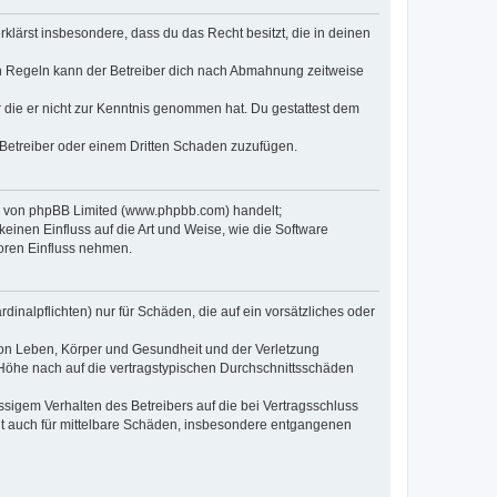
erklärst insbesondere, dass du das Recht besitzt, die in deinen
n Regeln kann der Betreiber dich nach Abmahnung zeitweise
er die er nicht zur Kenntnis genommen hat. Du gestattest dem
 Betreiber oder einem Dritten Schaden zuzufügen.
re von phpBB Limited (www.phpbb.com) handelt;
inen Einfluss auf die Art und Weise, wie die Software
oren Einfluss nehmen.
inalpflichten) nur für Schäden, die auf ein vorsätzliches oder
von Leben, Körper und Gesundheit und der Verletzung
r Höhe nach auf die vertragstypischen Durchschnittsschäden
sigem Verhalten des Betreibers auf die bei Vertragsschluss
lt auch für mittelbare Schäden, insbesondere entgangenen