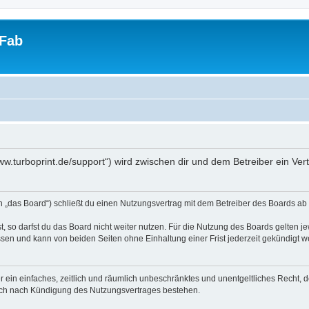
tFab
/www.turboprint.de/support“) wird zwischen dir und dem Betreiber ein V
en „das Board“) schließt du einen Nutzungsvertrag mit dem Betreiber des Boards ab 
 so darfst du das Board nicht weiter nutzen. Für die Nutzung des Boards gelten jew
sen und kann von beiden Seiten ohne Einhaltung einer Frist jederzeit gekündigt w
ber ein einfaches, zeitlich und räumlich unbeschränktes und unentgeltliches Recht
auch nach Kündigung des Nutzungsvertrages bestehen.