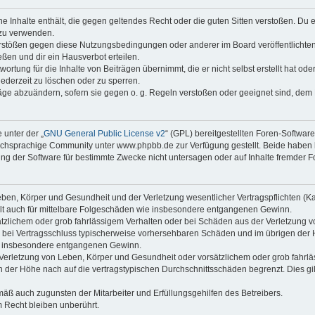
ine Inhalte enthält, die gegen geltendes Recht oder die guten Sitten verstoßen. Du 
 zu verwenden.
erstößen gegen diese Nutzungsbedingungen oder anderer im Board veröffentlichte
ßen und dir ein Hausverbot erteilen.
ortung für die Inhalte von Beiträgen übernimmt, die er nicht selbst erstellt hat od
jederzeit zu löschen oder zu sperren.
räge abzuändern, sofern sie gegen o. g. Regeln verstoßen oder geeignet sind, dem
 unter der „
GNU General Public License v2
“ (GPL) bereitgestellten Foren-Softwa
chsprachige Community unter www.phpbb.de zur Verfügung gestellt. Beide haben ke
g der Software für bestimmte Zwecke nicht untersagen oder auf Inhalte fremder F
ben, Körper und Gesundheit und der Verletzung wesentlicher Vertragspflichten (Kard
gilt auch für mittelbare Folgeschäden wie insbesondere entgangenen Gewinn.
ätzlichem oder grob fahrlässigem Verhalten oder bei Schäden aus der Verletzung 
 die bei Vertragsschluss typischerweise vorhersehbaren Schäden und im übrigen de
wie insbesondere entgangenen Gewinn.
erletzung von Leben, Körper und Gesundheit oder vorsätzlichem oder grob fahrläs
der Höhe nach auf die vertragstypischen Durchschnittsschäden begrenzt. Dies gi
mäß auch zugunsten der Mitarbeiter und Erfüllungsgehilfen des Betreibers.
 Recht bleiben unberührt.