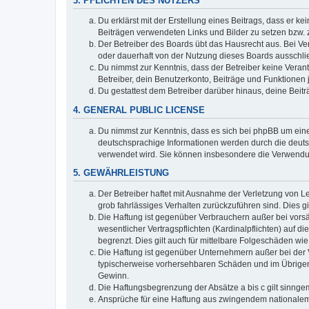
3. PFLICHTEN DES NUTZERS
Du erklärst mit der Erstellung eines Beitrags, dass er ke
Beiträgen verwendeten Links und Bilder zu setzen bzw.
Der Betreiber des Boards übt das Hausrecht aus. Bei V
oder dauerhaft von der Nutzung dieses Boards ausschlie
Du nimmst zur Kenntnis, dass der Betreiber keine Verantw
Betreiber, dein Benutzerkonto, Beiträge und Funktionen 
Du gestattest dem Betreiber darüber hinaus, deine Beit
4. GENERAL PUBLIC LICENSE
Du nimmst zur Kenntnis, dass es sich bei phpBB um eine
deutschsprachige Informationen werden durch die deuts
verwendet wird. Sie können insbesondere die Verwendun
5. GEWÄHRLEISTUNG
Der Betreiber haftet mit Ausnahme der Verletzung von Le
grob fahrlässiges Verhalten zurückzuführen sind. Dies 
Die Haftung ist gegenüber Verbrauchern außer bei vors
wesentlicher Vertragspflichten (Kardinalpflichten) auf
begrenzt. Dies gilt auch für mittelbare Folgeschäden 
Die Haftung ist gegenüber Unternehmern außer bei der V
typischerweise vorhersehbaren Schäden und im Übrigen 
Gewinn.
Die Haftungsbegrenzung der Absätze a bis c gilt sinnge
Ansprüche für eine Haftung aus zwingendem nationalem